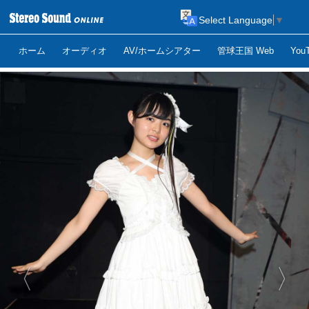
Select Language
▼
ホーム
オーディオ
AV/ホームシアター
管球王国 Web
Yo