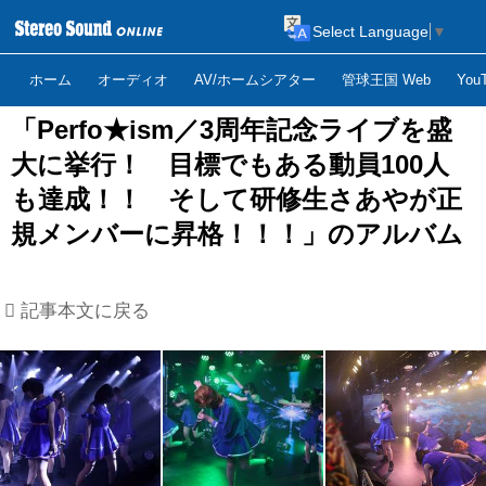
Select Language
▼
ホーム
オーディオ
AV/ホームシアター
管球王国 Web
Yo
「Perfo★ism／3周年記念ライブを盛
大に挙行！ 目標でもある動員100人
も達成！！ そして研修生さあやが正
規メンバーに昇格！！！」のアルバム
記事本文に戻る