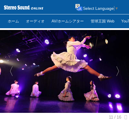
Select Language
▼
ホーム
オーディオ
AV/ホームシアター
管球王国 Web
Yo