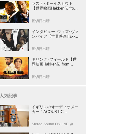
ラスト･ボーイスカウト
【世界映画Hakken伝 from
HiVi】トニー･スコット✕ブ
ルース･ウィリスのコンビ
堀切日出晴
が放つ負け犬アクションの
決定版！
インタビュー･ウィズ･ヴァ
ンパイア【世界映画Hakken
伝 from HiVi】クルーズ&ピ
ット競演！N･ジョーダン監
堀切日出晴
督吸血鬼ホラー
キリング･フィールド【世
界映画Hakken伝 from
HiVi】 『ミッション』の監
督R･ジョフィによる心を揺
堀切日出晴
さぶる傑作
人気記事
イギリスのオーディオメー
カー＂ACOUSTIC
ENERGY＂が40年前に発売
した小型スピーカー
Stereo Sound ONLINE @
「AE1」の40周年記念モデ
ル登場！