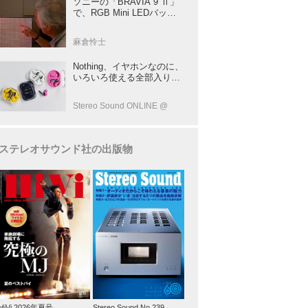
ソニーの「BRAVIA 9 Ⅱ」
で、RGB Mini LEDバック
ライトの実力を体験！ これ
は、“新しいテレビのカテゴ
麻倉怜士
リー” だ（後）：麻倉怜士
のいいもの研究所 レポート
Nothing、イヤホンなのに、
137
いろいろ使える全部入りモ
デルを発売！音をだけじゃ
ない！音のキャプチャー
Stereo Sound ONLINE @
や、会話も録音できる
ステレオサウンド社の出版物
HiVi 2026年夏号
Stereo Sound No.239