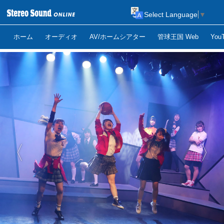
Select Language
▼
ホーム
オーディオ
AV/ホームシアター
管球王国 Web
Yo