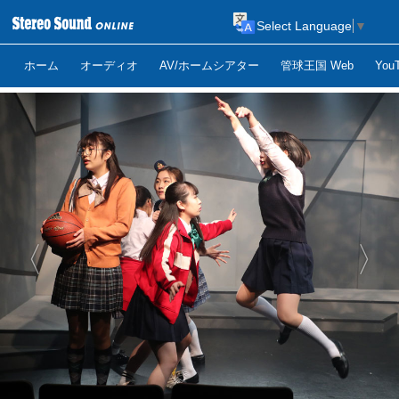
Select Language
▼
ホーム
オーディオ
AV/ホームシアター
管球王国 Web
Yo