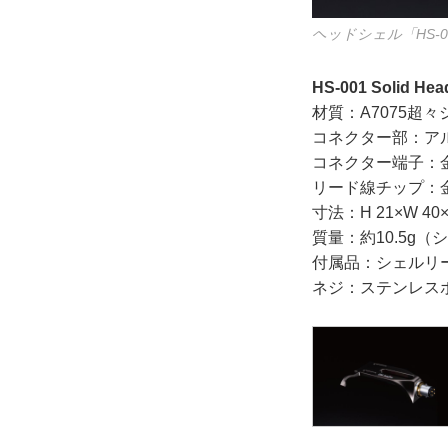
ヘッドシェル「HS-001 S
HS-001 Solid H
材質：A7075超
コネクター部：ア
コネクター端子：
リード線チップ：
寸法：H 21×W 
質量：約10.5g
付属品：シェルリード
ネジ：ステンレスボルト