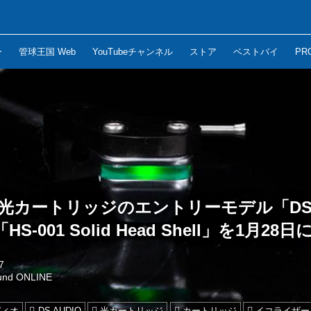
ー
管球王国 Web
YouTubeチャンネル
ストア
ベストバイ
PR
io、光カートリッジのエントリーモデル「DS
-001 Solid Head Shell」を1月28
7
und ONLINE
ディオ
DS AUDIO
光カートリッジ
カートリッジ
イコライザー