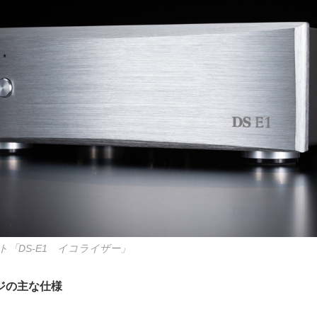
「DS-E1 イコライザー」
ッジの主な仕様