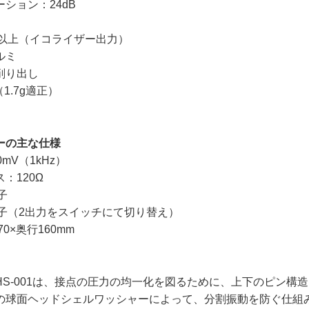
ション：24dB
V以上（イコライザー出力）
ルミ
削り出し
（1.7g適正）
ザーの主な仕様
mV（1kHz）
：120Ω
子
端子（2出力をスイッチにて切り替え）
0×奥行160mm
S-001は、接点の圧力の均一化を図るために、上下のピン構
の球面ヘッドシェルワッシャーによって、分割振動を防ぐ仕組