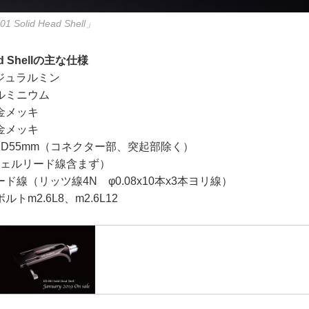
olid Head Shell」
ead Shellの主な仕様
々ジュラルミン
ルミニウム
金メッキ
金メッキ
40×D55mm（コネクター部、突起部除く）
（シェルリード線含まず）
線（リッツ線4N φ0.08x10本x3本ヨリ線）
m2.6L8、m2.6L12