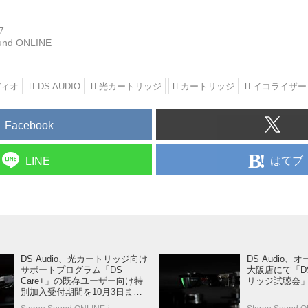
7
und ONLINE
ディオ
DS AUDIO
光カートリッジ
カートリッジ
イコライザー
Facebook
はてブ
LINE
DS Audio、光カートリッジ向け
DS Audio
サポートプログラム「DS
大阪店にて「DS
Care+」の既存ユーザー向け特
リッジ試聴会
別加入受付期間を10月3日まで
延長