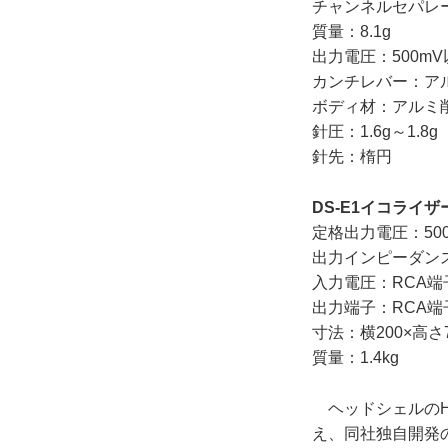
チャンネルセパレー
質量：8.1g
出力電圧：500m
カンチレバー：ア
ボディ材：アルミ
針圧：1.6g～1.8g
針先：楕円
DS-E1イコライ
定格出力電圧：500
出力インピーダンス
入力電圧：RCA端
出力端子：RCA
寸法：横200×高さ7
質量：1.4kg
ヘッドシェルのH
え、同社独自開発