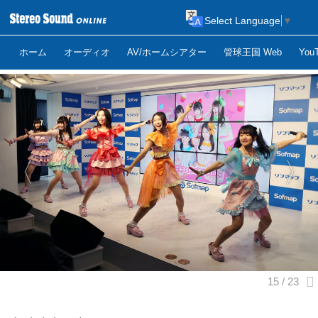
Select Language
▼
ホーム
オーディオ
AV/ホームシアター
管球王国 Web
Yo