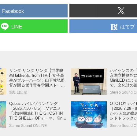
Facebook
はてブ
LINE
リンダ リンダ リンダ【世界映
ハイセンスの「
画Hakken伝 from HiVi】女子高
京国立博物館に
生がブルーハーツ！山下敦弘監
MiniLED 
督が贈る傑作青春学園ストーリ
で、文化財の
ー！
現
堀切日出晴
Stereo Sound O
Qobuz ハイレゾランキング
OTOTOY ハ
［2026.7.30 - 8.5］TVアニメ
［2026.7.29
『攻殻機動隊 THE GHOST IN
かわ 人魚の島
THE SHELL』OPテーマ、King
ンドトラックが
Gnu「GO GHOST」が第1位に
Stereo Sound ONLINE
Stereo Sound 
ランクイン！