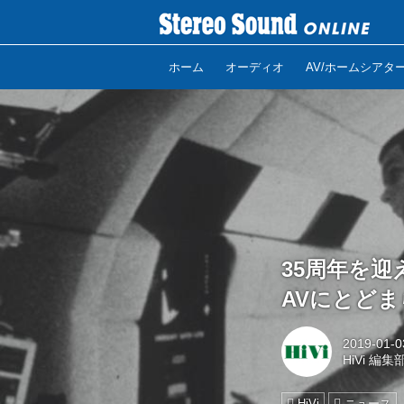
ホーム
オーディオ
AV/ホームシアタ
35周年を迎え
AVにとど
2019-01-0
HiVi 編集
HiVi
ニュース