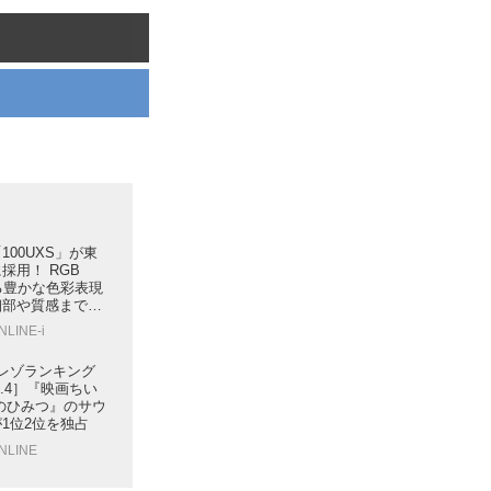
100UXS」が東
採用！ RGB
による豊かな色彩表現
細部や質感まで再
NLINE-i
イレゾランキング
 - 8.4］『映画ちい
のひみつ』のサウ
1位2位を独占
ONLINE