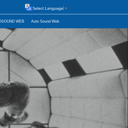
Select Language
▼
OSOUND WEB
Auto Sound Web