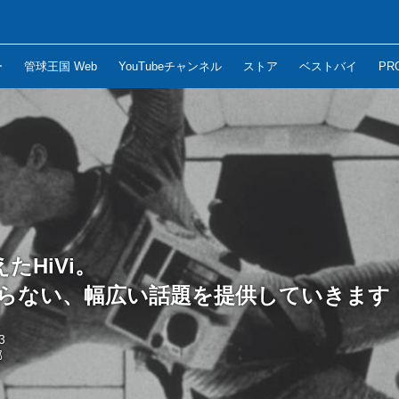
ー
管球王国 Web
YouTubeチャンネル
ストア
ベストバイ
PR
たHiVi。
まらない、幅広い話題を提供していきます
3
部