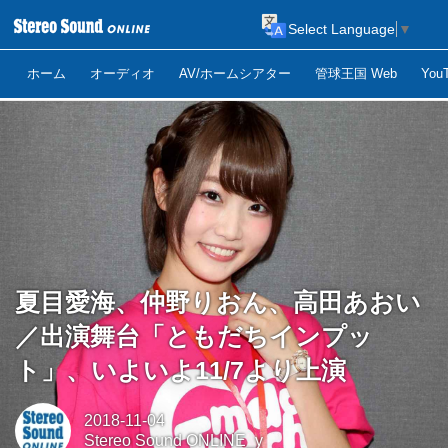
Select Language
▼
ホーム
オーディオ
AV/ホームシアター
管球王国 Web
Yo
夏目愛海、仲野りおん、高田あおい
／出演舞台「ともだちインプッ
ト」、いよいよ11/7より上演
2018-11-04
Stereo Sound ONLINE_y