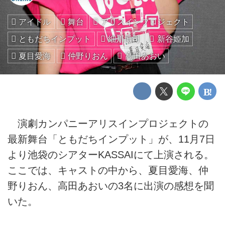
アイドル
舞台
アリスインプロジェクト
ともだちインプット
細川博司
新谷姫加
夏目愛海
仲野りおん
高田あおい
演劇カンパニーアリスインプロジェクトの
最新舞台「ともだちインプット」が、11月7日
より池袋のシアターKASSAIにて上演される。
ここでは、キャストの中から、夏目愛海、仲
野りおん、高田あおいの3名に出演の感想を聞
いた。