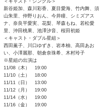
＜キャスト・シングル＞
新谷姫加、森川彩香、夏目愛海、竹内舞、須
山朱里、仲野りおん、今井瞳、シミズアス
ナ、奈良平愛実、花梨、琴森もね、若松愛
里、沖田桃果、池澤汐音、桜田初姫
＜キャスト・ダブル星組＞
西田薫子、川口ゆずき、岩本柚、高田あお
い、小澤麗那、朝倉奈珠希、木村玲子
※星組の出演は
11/08（木） 19:00
11/10（土） 18:00
11/11（日） 13:00
11/12（月） 19:00
11/14（水） 19:00
11/16（金） 19:00