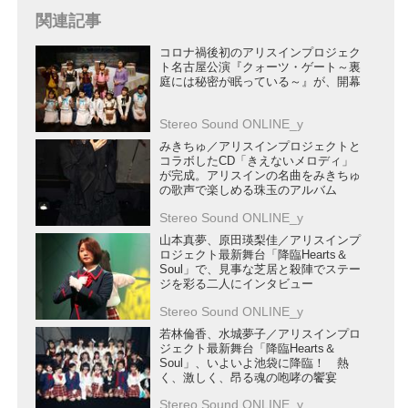
関連記事
コロナ禍後初のアリスインプロジェク
ト名古屋公演『クォーツ・ゲート～裏
庭には秘密が眠っている～』が、開幕
Stereo Sound ONLINE_y
みきちゅ／アリスインプロジェクトと
コラボしたCD「きえないメロディ」
が完成。アリスインの名曲をみきちゅ
の歌声で楽しめる珠玉のアルバム
Stereo Sound ONLINE_y
山本真夢、原田瑛梨佳／アリスインプ
ロジェクト最新舞台「降臨Hearts＆
Soul」で、見事な芝居と殺陣でステー
ジを彩る二人にインタビュー
Stereo Sound ONLINE_y
若林倫香、水城夢子／アリスインプロ
ジェクト最新舞台「降臨Hearts＆
Soul」、いよいよ池袋に降臨！ 熱
く、激しく、昂る魂の咆哮の饗宴
Stereo Sound ONLINE_y