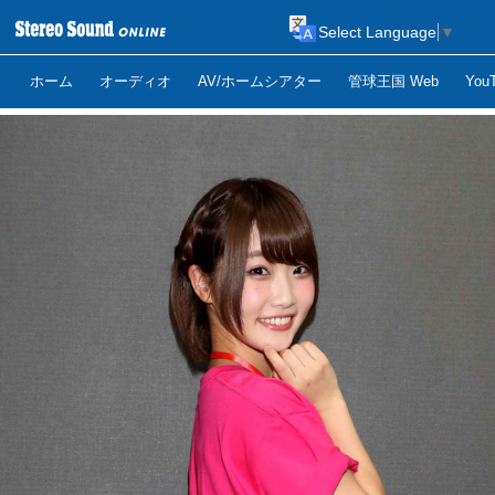
Select Language
▼
ホーム
オーディオ
AV/ホームシアター
管球王国 Web
Yo