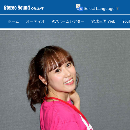
Select Language
▼
ホーム
オーディオ
AV/ホームシアター
管球王国 Web
Yo