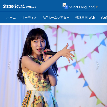
Select Language
▼
ホーム
オーディオ
AV/ホームシアター
管球王国 Web
Yo