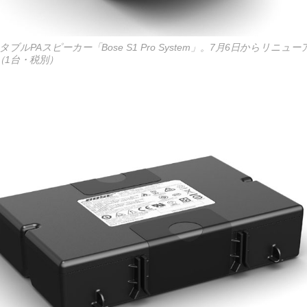
タブルPAスピーカー「Bose S1 Pro System」。7月6日からリニ
0（1台・税別）