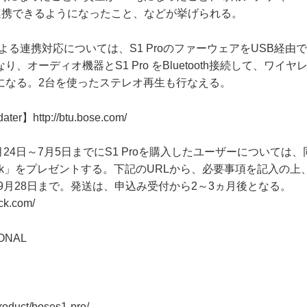
oを連携できるようになったこと、などが挙げられる。
ctによる連携対応については、S1 ProのファーウェアをUSB経
、オーディオ機器とS1 Pro をBluetooth接続して、ワイ
になる。2台を使ったステレオ再生も行なえる。
dater】
http://btu.bose.com/
月24日～7月5日までにS1 Proを購入したユーザーについては
kpack」をプレゼントする。下記のURLから、必要事項を記入の
年9月28日まで。発送は、申込み受付から2～3ヵ月後となる。
ck.com/
ONAL
product/boses1-pro/