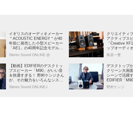
イギリスのオーディオメーカー
クリエイティ
＂ACOUSTIC ENERGY＂が40
アクティブス
年前に発売した小型スピーカー
「Creative
「AE1」の40周年記念モデル登
ップオーディ
場！
に楽しめる逸
Stereo Sound ONLINE @
鳥居一豊
続ともにハイ
【動画】EDIFIERのデスクトッ
デスクトップ
プスピーカー「M90」がいい音
クリーン大画
＆快適すぎる！ 野村ケンジさん
シーンで活躍
が、その魅力をいろんなシステ
EDIFIER「
ムで紹介します
性が凄すぎる
Stereo Sound ONLINE-i
野村ケンジ
あり】