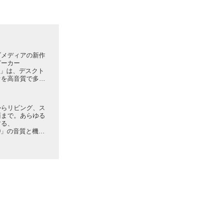
ブメディアの新作
ピーカー
 XF1」は、デスクト
オを高音質で多彩
品。有線・無線接
レゾに対応
からリビング、ス
面まで。あらゆる
する、
M90」の音質と機能
！【動画レビュー