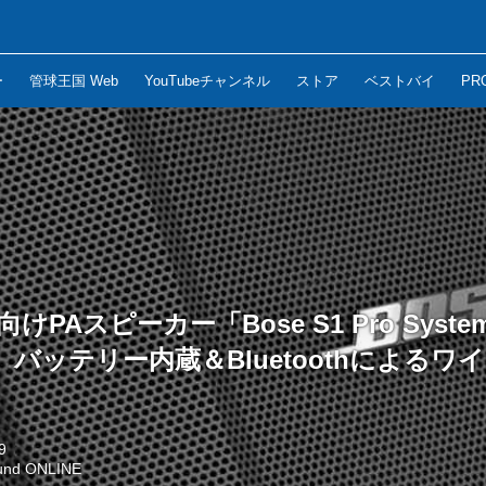
ー
管球王国 Web
YouTubeチャンネル
ストア
ベストバイ
PR
向けPAスピーカー「Bose S1 Pro Sys
バッテリー内蔵＆Bluetoothによるワ
9
und ONLINE