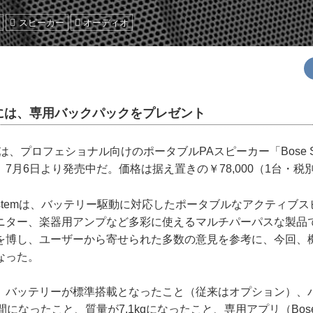
スピーカー
オーディオ
には、専用バックパックをプレゼント
、プロフェショナル向けのポータブルPAスピーカー「Bose S1 P
7月6日より発売中だ。価格は据え置きの￥78,000（1台・税
o Systemは、バッテリー駆動に対応したポータブルなアクティブ
ニター、楽器用アンプなど多彩に使えるマルチパーパスな製品
を博し、ユーザーから寄せられた多数の意見を参考に、今回、
なった。
バッテリーが標準搭載となったこと（従来はオプション）、
になったこと、質量が7.1kgになったこと、専用アプリ（Bose 