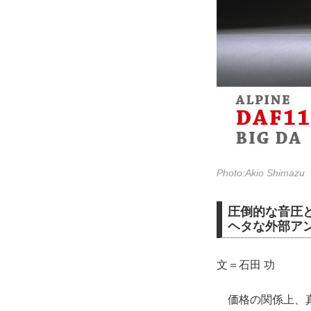
Photo:Akio Shimazu
圧倒的な音圧
ヘタな外部ア
文＝石田 功
価格の関係上、真