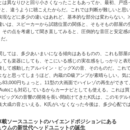
とは異なりひと回り小さくなったこともあってか、最初、戸惑
音と、違うように聴こえたからだ。これでは判断が難しいと思
表現などに多少の違いはあれど、基本的な部分は変わらない。
違いは、スピーカーから試聴位置の関係と、そもそもの部屋の
。その点を考慮して聞き直してみると、圧倒的な音圧と安定感
じだ。
しては、多少あいまいになる傾向はあるものの、これも部屋
しても楽器にしても、そこにいる感じの実在感をしっかりと表
験して感動したアルパイン・ビッグXの音、そのものだ。これ
よなと思ってしまうほど、内蔵のD級アンプが素晴らしい。気にな
83,000円ちょっと。11型の大画面でハイレゾの再生ができ
droid Autoにも対応しているからカーナビとしても使える。これ
ZやビッグXの音響の開発を長い間続けてきたK氏は、このモデ
集大成の音といえる。K氏がいなくなった今後は、多少心配で
車載ソースユニットのハイエンドポジションにある
ュウムの新世代ヘッドユニットの誕生