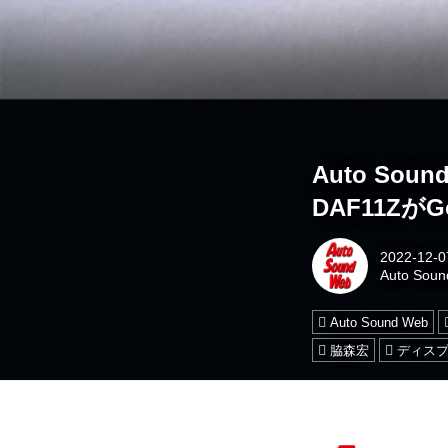
Auto Sou
DAF11Zが
2022-12-0
Auto Sou
Auto Sound Web
脇森宏
ディス