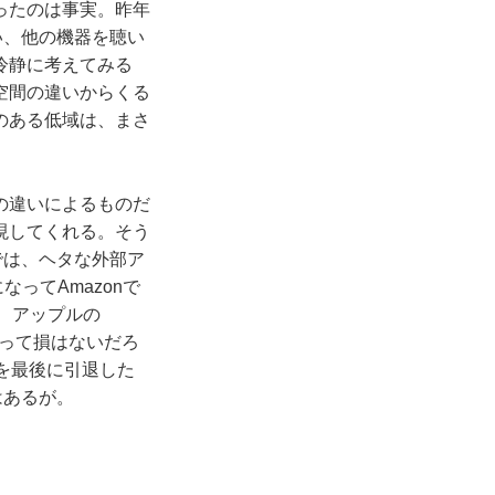
ったのは事実。昨年
い、他の機器を聴い
冷静に考えてみる
空間の違いからくる
のある低域は、まさ
の違いによるものだ
現してくれる。そう
では、ヘタな外部ア
ってAmazonで
て、アップルの
は買って損はないだろ
ルを最後に引退した
はあるが。