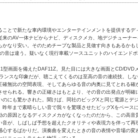
ことで新たな車内環境やエンターテインメントを提供するデ
従来のAV一体ナビからナビ、ディスクメカ、地デジチューナー
もかなり安い。そのためチープな製品と見做す向きもあるかも
Aの音は違う。疑いなく現行車載ソースユニットのハイエンド
型画面を備えたDAF11Z。見た目には大きな画面とCD/DV
ンバランスな印象だが、聴こえてくるのは至高の音の連続技。し
正確無比の空間表現、そしてあらゆる音の内奥に見てとれる確
させられる。響きの正確さはもとより、その音の出発点が明確
いのにも驚かされた。聞けば、同社のビッグXと同じ電源とデ
。昨年まで素晴らしい音で我々を驚嘆させたビッグXをベース
動の原因となるディスクメカがなくなったのだから、この高音
い音が、しばしば予想を超えたクオリティや表現力を伴って再
感心するばかりだ。演奏曲を変えたときの音の表情や音場の変