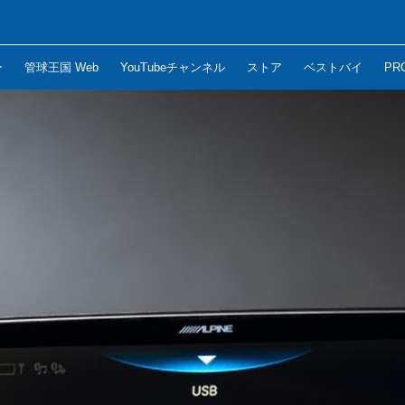
ー
管球王国 Web
YouTubeチャンネル
ストア
ベストバイ
PR