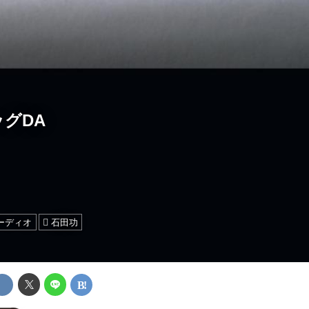
ビッグDA
ーディオ
石田功