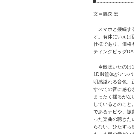
文＝脇森 宏
スマホと接続する
オ。有体にいえば
仕様であり、価格
ティングビッグD
今般聴いたのは11
1DIN筐体がア
明感溢れる音色、
すべての音に感心
まったく揺るがな
しているとのこと
であるナビや、振
った楽曲の聴きた
らない。ひたすら