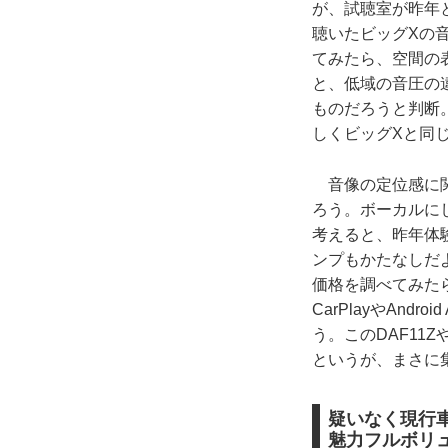
が、試聴室が昨年
聴いたビッグXの
てみたら、空間の
と、低域の音圧の
ものだろうと判断
しくビッグXと同
音像の定位感に関
ろう。ボーカルに
考えると、昨年体
ンプもかたなしだ
価格を調べてみたら
CarPlayやAn
う。このDAF11
というが、まさに
疑いなく現行
魅力フルボリ