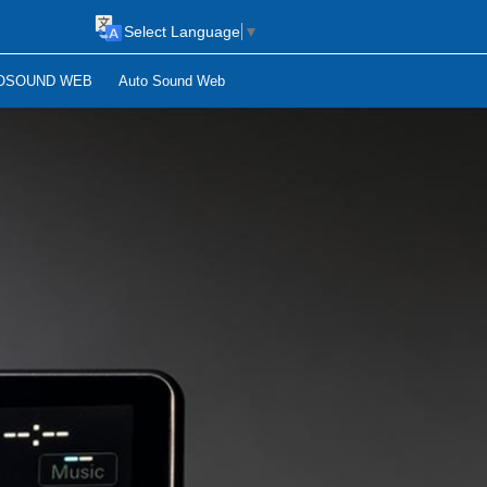
Select Language
▼
OSOUND WEB
Auto Sound Web