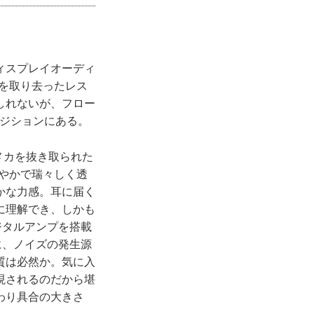
ィスプレイオーディ
を取り去ったレス
しれないが、フロー
ポジションにある。
Dメカを抜き取られた
なやかで瑞々しく透
かな力感。耳に届く
に理解でき、しかも
ジタルアンプを搭載
に、ノイズの発生源
質は必然か。気に入
現されるのだから堪
わり具合の大きさ