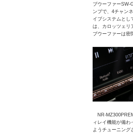
ブウーファーSW-G
ンプで、4チャン
イブシステムとし
は、カロッツェリア
ブウーファーは密
NR-MZ300P
ィレイ機能が備わ
ようチューニング