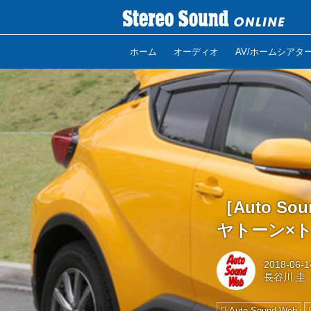
ホーム
オーディオ
AV/ホームシアタ
［Auto 
ヤトーン×ト
2018-06-1
長谷川 圭
Auto Sound Web