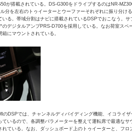
50が搭載されている。DS-G300をドライブするのはNR-MZ30
ネル分を左右のトゥイーターとウーファーそれぞれに振り分け
ている。帯域分割はナビに搭載されているDSPでおこなう。サ
のデジタルアンプPRS-D700を採用している。なお荷室スペ
閉箱にマウントされている。
REMIのDSPでは、チャンネルディバイディング機能、イコライ
っているので、各調整パラメーターを整えて運転席で最適なサ
されている。なお、ダッシュボード上のトゥイーターと、フロ