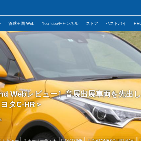
ー
管球王国 Web
YouTubeチャンネル
ストア
ベストバイ
PR
Sound Webレビュー］音展出展車両を先
ヨタC-HR＞
4
レビュー
カーオーディオ
DIATONE
DIATONESOUND NAVI