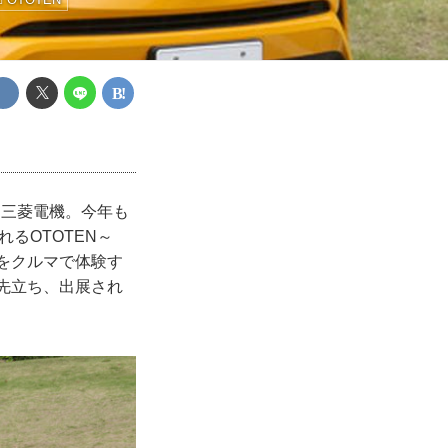
た三菱電機。今年も
るOTOTEN～
レゾをクルマで体験す
に先立ち、出展され