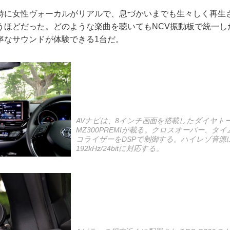
に女性ヴォーカルがリアルで、息づかいまでも生々しく再生
うほどだった。どのような楽曲を聴いてもNCV振動板で統一し
寧なサウンドが体験できる1台だ。
AVナビは、8インチ画面を搭載したダイヤトー
MZ300PREMIが載る。クロスオーバー、タ
コライザーをDSPで制御する。ハイレゾ音源に
192kHz/24bitに対応する。