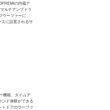
0PREMIの内蔵ア
るマルチアンプドラ
ブウーファーに
ースに設置されるサ
ザー機能、タイムデ
ウンド体験ができる
ントドアのウーファ