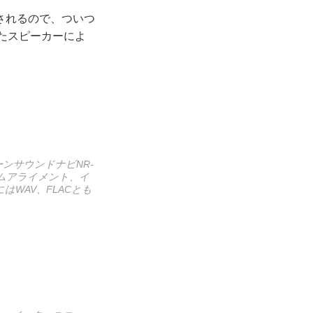
されるので、ついつ
たスピーカーによ
ンサウンドナビNR-
イムアライメント、イ
はWAV、FLACとも