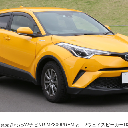
売されたAVナビNR-MZ300PREMIと、2ウェイスピーカーDS