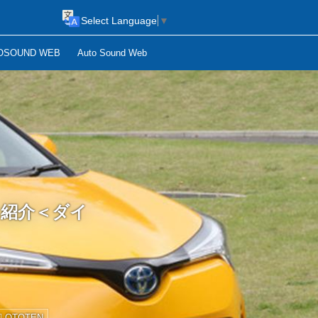
Select Language
▼
OSOUND WEB
Auto Sound Web
出し紹介＜ダイ
OTOTEN