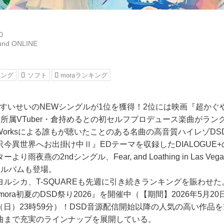
0
und ONLINE
キング
ソフト
moraランキング
 星街すいせいのNEWシングルが1位を獲得！2位には映画『超か
所属VTuber・倉持めるとの初セルフプロデュース楽曲がラン
Movie Worksによる誰もが聴いたことのある名曲の高音質ハイレゾD
今異世界へお出掛け中Ⅱ』EDテーマを収録したDIALOGUE+の
雨夜燕の2ndシングル、Fear, and Loathing in Las V
アルバムも登場。
ama、ヨルシカ、T-SQUAREも先週に引き続きランキングを賑わせた
mora初夏のDSD祭り2026』を開催中（【期間】2026年5月20
8日（日）23時59分）！DSD音源配信開始以降の人気の高い作品
曲まで充実のラインナップを展開している。