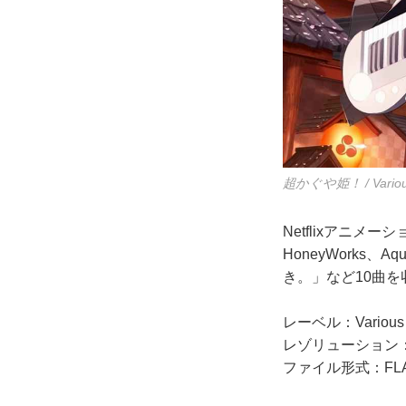
超かぐや姫！ / Various 
Netflixアニメーシ
HoneyWorks、
き。」など10曲
レーベル：Various Ar
レゾリューション：48.
ファイル形式：FL