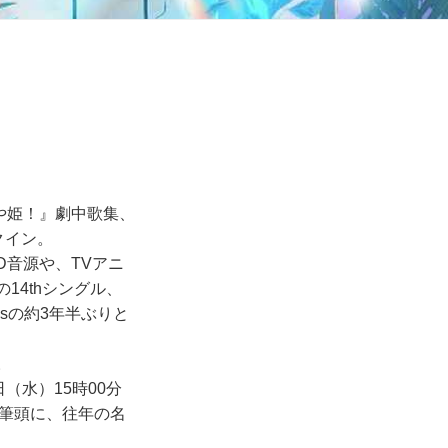
ぐや姫！』劇中歌集、
クイン。
SD音源や、TVアニ
14thシングル、
egasの約3年半ぶりと
。
日（水）15時00分
を筆頭に、往年の名