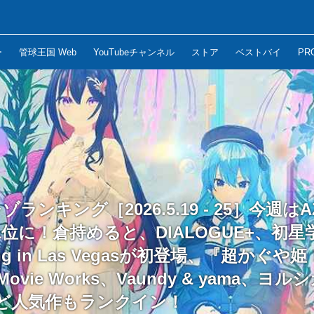
ー
管球王国 Web
YouTubeチャンネル
ストア
ベストバイ
PR
ゾランキング［2026.5.19 - 25］今週はAZ
位に！倉持めると、DIALOGUE+、初星学園
hing in Las Vegasが初登場、『超かぐや
 Movie Works、Vaundy & yama、ヨル
など人気作もランクイン！