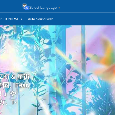
Select Language
▼
OSOUND WEB
Auto Sound Web
Ki & 星街
、Fear,
姫！』や
シカ、T-