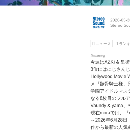
2026-05-3
Stereo So
ニュース
ラン
今週はAZKi &
3位にはにじさんじ
Hollywood 
メ『骸骨騎士様、只
学園アイドルマスターより
なる8枚目のフル
Vaundy & y
現在moraでは、『
～2026年6月2
作から最新の人気