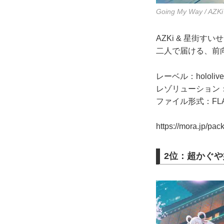
Going My Way / 
AZKi & 星街すい
二人で届ける、前
レーベル：hololiv
レゾリューション：48.
ファイル形式：FL
https://mora.jp/p
2位：超かぐや姫！ 