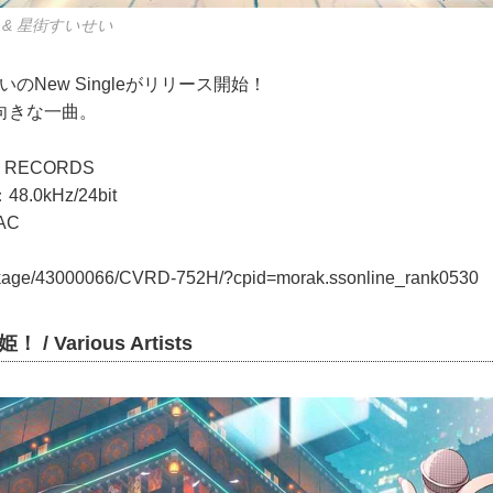
AZKi & 星街すいせい
せいのNew Singleがリリース開始！
向きな一曲。
e RECORDS
0kHz/24bit
AC
ackage/43000066/CVRD-752H/?cpid=morak.ssonline_rank0530
/ Various Artists