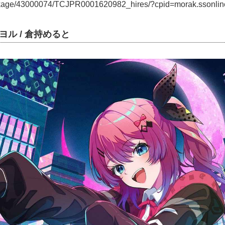
ackage/43000074/TCJPR0001620982_hires/?cpid=morak.ssonli
ヨル / 倉持めると