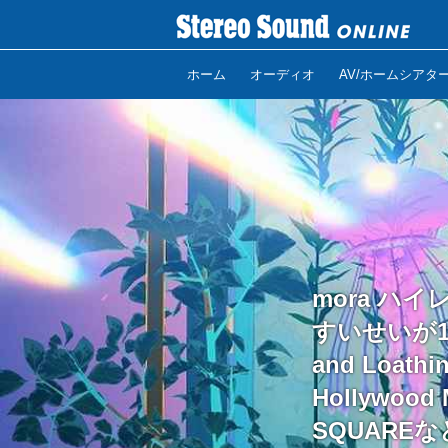
ホーム
オーディオ
AV/ホームシアタ
mora ハイレ
すいせいが1
and Loat
Hollywood
SQUARE