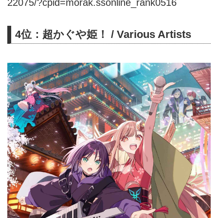
22075/?cpid=morak.ssonline_rank0516
4位：超かぐや姫！ / Various Artists