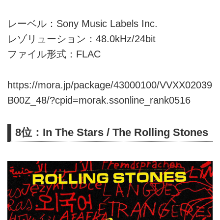
レーベル：Sony Music Labels Inc.
レゾリューション：48.0kHz/24bit
ファイル形式：FLAC
https://mora.jp/package/43000100/VVXX02039
B00Z_48/?cpid=morak.ssonline_rank0516
8位：In The Stars / The Rolling Stones