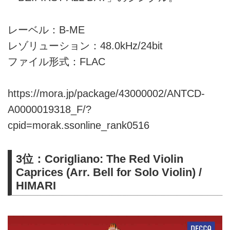
レーベル：B-ME
レゾリューション：48.0kHz/24bit
ファイル形式：FLAC
https://mora.jp/package/43000002/ANTCD-
A0000019318_F/?
cpid=morak.ssonline_rank0516
3位：Corigliano: The Red Violin
Caprices (Arr. Bell for Solo Violin) /
HIMARI