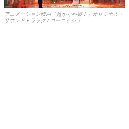
アニメーション映画『超かぐや姫！』オリジナル・
サウンドトラック / コーニッシュ
コーニッシュによる、Netflix映画『超かぐや
姫！』オリジナル・サウンドトラック！
レーベル：FUJIPACIFIC MUSIC INC. /
FABTONE Inc.
レゾリューション：48.0kHz/24bit
ファイル形式：FLAC
https://mora.jp/package/43000066/FBAC-
257H/?cpid=morak.ssonline_rank0516