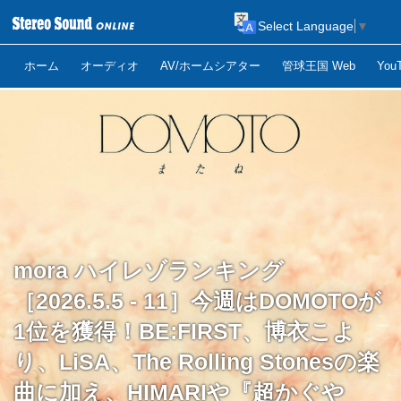
Select Language
▼
ホーム
オーディオ
AV/ホームシアター
管球王国 Web
Yo
mora ハイレゾランキング
［2026.5.5 - 11］今週はDOMOTOが
1位を獲得！BE:FIRST、博衣こよ
り、LiSA、The Rolling Stonesの楽
曲に加え、HIMARIや『超かぐや