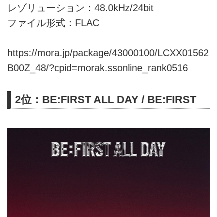
レゾリューション：48.0kHz/24bit
ファイル形式：FLAC
https://mora.jp/package/43000100/LCXX01562
B00Z_48/?cpid=morak.ssonline_rank0516
2位：BE:FIRST ALL DAY / BE:FIRST