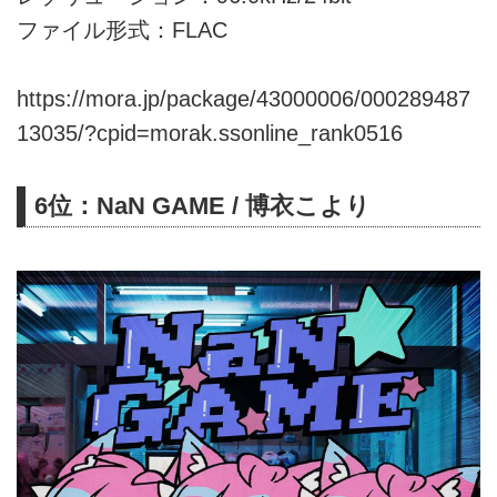
ファイル形式：FLAC
https://mora.jp/package/43000006/000289487
13035/?cpid=morak.ssonline_rank0516
6位：NaN GAME / 博衣こより