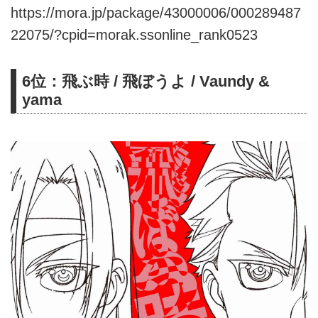
https://mora.jp/package/43000006/000289487
22075/?cpid=morak.ssonline_rank0523
6位：飛ぶ時 / 飛ぼうよ / Vaundy &
yama