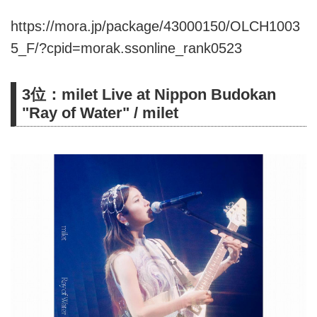
https://mora.jp/package/43000150/OLCH1003
5_F/?cpid=morak.ssonline_rank0523
3位：milet Live at Nippon Budokan
"Ray of Water" / milet