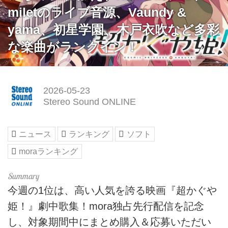
miletのライブ音源、Vaundy &
yama、初星学園、木戸衣吹など多彩
な楽曲がランクイン！
2026-05-23
Stereo Sound ONLINE
ニュース
ランキング
ソフト
moraランキング
今週の1位は、高い人気を誇る映画『超かぐや
姫！』劇中歌集！mora独占先行配信を記念
し、対象期間中にまとめ購入＆応募いただい