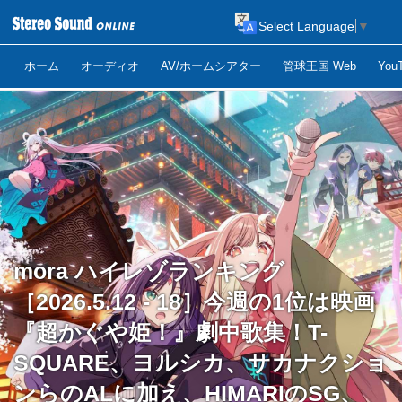
Select Language
▼
ホーム
オーディオ
AV/ホームシアター
管球王国 Web
Yo
mora ハイレゾランキング
［2026.5.12 - 18］今週の1位は映画
『超かぐや姫！』劇中歌集！T-
SQUARE、ヨルシカ、サカナクショ
ンらのALに加え、HIMARIのSG、