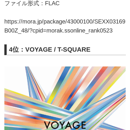
ファイル形式：FLAC
https://mora.jp/package/43000100/SEXX03169
B00Z_48/?cpid=morak.ssonline_rank0523
4位：VOYAGE / T-SQUARE