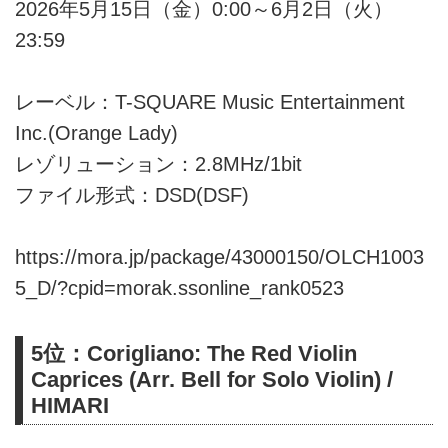
2026年5月15日（金）0:00～6月2日（火）
23:59
レーベル：T-SQUARE Music Entertainment
Inc.(Orange Lady)
レゾリューション：2.8MHz/1bit
ファイル形式：DSD(DSF)
https://mora.jp/package/43000150/OLCH1003
5_D/?cpid=morak.ssonline_rank0523
5位：Corigliano: The Red Violin
Caprices (Arr. Bell for Solo Violin) /
HIMARI