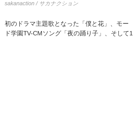
sakanaction / サカナクション
初のドラマ主題歌となった「僕と花」、モー
ド学園TV-CMソング「夜の踊り子」、そして1
年間で2作目のドラマ主題歌となった最新シン
グル「ミュージック」という大型タイアップ3
曲を含むアルバム！メジャーシーンに挑戦し
続けるサカナクション渾身の1作がここに！
レーベル：Victor
レゾリューション：48.0kHz/24bit
ファイル形式：FLAC
https://mora.jp/package/43000005/VICL-