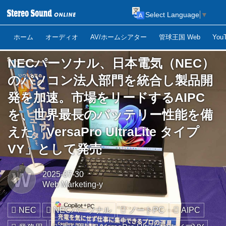
Select Language
▼
ホーム
オーディオ
AV/ホームシアター
管球王国 Web
Yo
NECパーソナル、日本電気（NEC）
のパソコン法人部門を統合し製品開
発を加速。市場をリードするAIPC
を、世界最長のバッテリー性能を備
えた「VersaPro UltraLite タイプ
VY」として発売
W
2025-07-30
Web Marketing-y
NEC
NECパーソナル
ノートPC
AIPC