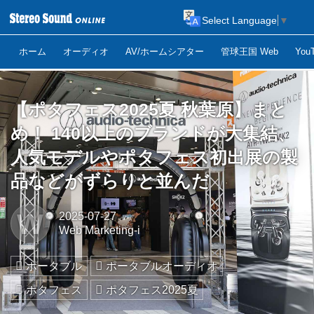
Select Language
▼
ホーム
オーディオ
AV/ホームシアター
管球王国 Web
Yo
【ポタフェス2025夏 秋葉原】まと
め！ 140以上のブランドが大集結、
人気モデルやポタフェス初出展の製
品などがずらりと並んだ
W
2025-07-27
Web Marketing-i
ポータブル
ポータブルオーディオ
ポタフェス
ポタフェス2025夏