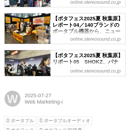
ス制作スタッフが気になった
online.stereosound.co.jp
ど、注目製品が目白押し -
のブランドが大集結、人気モデル
製品をご紹介！（e☆イヤホ
Stereo Sound ONLINE
やポタフェス初出展の製品などが
ン、AVIOT、ローランド、ト
ずらりと並んだ、ポータブルファ
【ポタフェス2025夏 秋葉原】
▲【オーディオテクニカ】オーデ
ップウイング、HIFIMAN、ミ
ン必見の内容になっている。ここ
レポート04／140ブランドの
ィオテクニカは毎回恒例、入口に
ックスウェーブ） - Stereo
ではニュース制作スタッフが気に
ポータブル機器から、ニュー
Sound ONLINE
大きなオブジェとともにブースを
なった製品を紹介します（Webマ
ス制作スタッフが気になった
online.stereosound.co.jp
展開。イベント直前に発表された
e☆イヤホンが主催する、イヤホ
製品をご紹介！（TOWER
ーケティング）。
完全ワイウやレスイヤホン
ン・ヘッドホンの試聴・体験イベ
RECORDS、アユート、パイ
final
「ATH-TWX9MK2」が人気を集め
【ポタフェス2025夏 秋葉原】
ント「ポタフェス2025夏 秋葉
オニア、PHILIPS、Jomo
ファイナルブースには、ゲーミン
ていた
リポート05 SHOKZ、パナ
原」が、7月12日・13日の2日
Audio、Hi-Unit） - Stereo
グヘッドセット「VR3000...
▲【オーディオテクニカ】「スタ
ソニック、Mother Audio、
間、東京・秋葉原のベルサール秋
Sound ONLINE
online.stereosound.co.jp
ー・ウォーズ」の完全ワイヤレス
radius、エミライなど、気に
葉原 B1F・1F・2Fで開催され
e☆イヤホンが主催する、イヤホ
モデルも人気を集めていた。写真
なる製品がずらりと並んだ！
た。今回も140以上のブランドが
ン・ヘッドホンの試聴・体験イベ
のようにフィギュアと並べると気
- Stereo Sound ONLINE
大集結、人気モデルやポタフェス
ント「ポタフェス2025夏 秋葉
分も高まるだろう
W
2025-07-27
初出展の製品などがずらりと並ん
e☆イヤホンが主催する、イヤホ
原」が、7月12日・13日の2日
▲【Technics/Panasonic/SOUND
Web Marketing-i
だ、ポータブルファン必見の内容
ン・ヘッドホンの試聴・体験イベ
間、東京・秋葉原のベルサール秋
SLAYER】パナソニック・テクニ
になっている。ここではニュース
ント「ポタフェス2025夏 秋葉
葉原 B1F・1F・2Fで開催され
クスは今回1Fにブースを構え、人
制作スタッフが気になった製品を
原」が先日、7月12日〜13日の2
た。今回も140以上のブランドが
気の完全ワイヤレスイヤホン
ポータブル
ポータブルオーディオ
紹介します。
日間で、東京・秋葉原のベルサー
大集結、人気モデルやポタフェス
（AZ100）だけでな...
e☆イヤホン
ル秋葉原 B1F・1F・2Fにて開