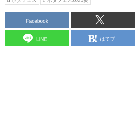
ポタフェス
ポタフェス2025夏
初出展の製品などがずらりと並ん
特設物販ブースには多くの来場客
催。恒例ながら今回も140以上の
だ、ポータブルファン必見の内容
が集まり、ヘッドホン・イヤホ
ブランドが大集結、人気モデルや
になっている。ここではニュース
ン・アクセサリーを購入してい
Facebook
ポタフェス初出展の製品などがず
制作スタッフが気になった製品を
た。全国j...
らり並び、ポータブルファン必見
紹介します。
の内容になった。ここではニュー
TOWER RECORDS
はてブ
LINE
ス制作スタッフが気になった製品
▲TOWER RECORDSでは、中古
を紹介します。
レコードやアニメ音楽作品、各種
【SHOKZ】
グッズを販売。...
SHOKZのブースでは、今流行り
のオープンイヤー型イヤホン、2
モデルを試聴。一つは、イヤー...