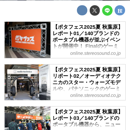
【ポタフェス2025夏 秋葉原】
レポート01／140ブランドの
ポータブル機器が並ぶイベン
トが開催中！ Finalのゲーミ
ングヘッドセットやFIIOの
online.stereosound.co.jp
USBコンディショナーなどな
ど、アナタの気になるモデル
【ポタフェス2025夏 秋葉原】
がきっと見つかる - Stereo
リポート02／オーディオテク
Sound ONLINE
ニカのスター・ウォーズモデ
e☆イヤホンが主催する、イヤホ
ルや、パナソニックのゲーミ
ン・ヘッドホンの試聴・体験イベ
ングネックスピーカー、ソニ
online.stereosound.co.jp
ント「ポタフェス2025夏 秋葉
ー1000Xシリーズ、トライオ
原」が、本日と明日（7月12日〜
ード「CZ-12」、BGVPのユ
【ポタフェス2025夏 秋葉原】
13日）の2日間、東京・秋葉原の
ニバーサル
レポート03／140ブランドの
IEM「Solomon」、aune
ベルサール秋葉原 B1F・1F・2F
ポータブル機器から、ニュー
audioのポタアン「BX2」な
でスタートした。今回も140以上