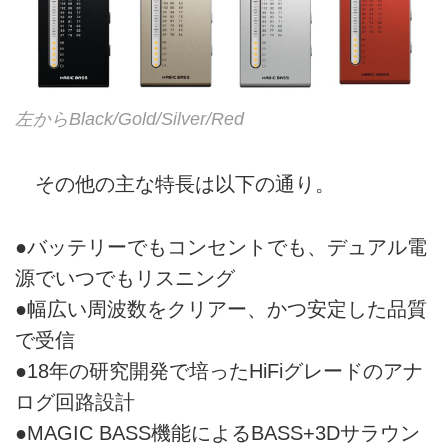
左からBlack/Gold/Silver/Red
その他の主な特長は以下の通り。
●バッテリーでもコンセントでも、デュアル電
源でいつでもリスニング
●幅広い周波数をクリアー、かつ安定した品質
で受信
●18年の研究開発で培ったHiFiグレードのアナ
ログ回路設計
●MAGIC BASS機能によるBASS+3Dサラウン