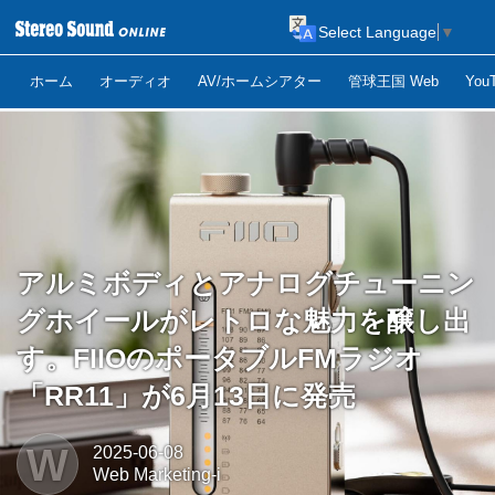
Select Language
▼
ホーム
オーディオ
AV/ホームシアター
管球王国 Web
Yo
アルミボディとアナログチューニン
グホイールがレトロな魅力を醸し出
す。FIIOのポータブルFMラジオ
「RR11」が6月13日に発売
W
2025-06-08
Web Marketing-i