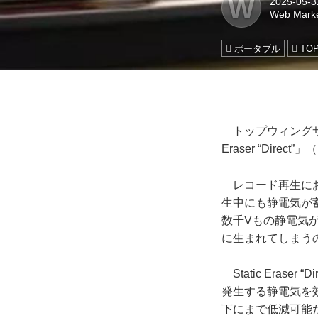
W
2025-05-3
Web Marke
ポータブル
TOP
トップウィングサ
Eraser “Dir
レコード再生にお
生中にも静電気が
数千Vもの静電気
に生まれてしまう
Static Era
発生する静電気を
下にまで低減可能