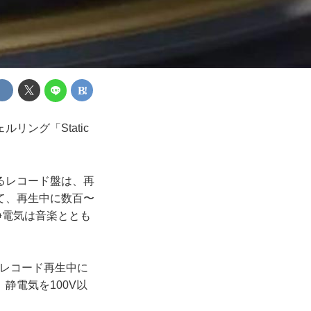
ング「Static
るレコード盤は、再
て、再生中に数百〜
静電気は音楽ととも
けで、レコード再生中に
静電気を100V以