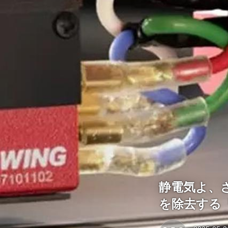
静電気よ、
を除去する「St