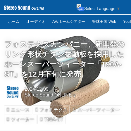
Select Language
▼
ホーム
オーディオ
AV/ホームシアター
管球王国 Web
Yo
フォステクスカンパニー、新開発の
リング形状チタン振動板を採用した
ホーンスーパーツィーター「T90A-
ST」を12月下旬に発売
2024-12-09
Stereo Sound ONLINE-y
ニュース
フォステクス
スーパーツィーター
ツィーター
T90A-ST