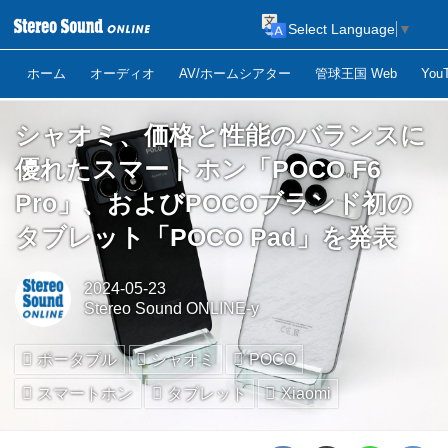
Select Language
▼
ホーム
オーディオ
AV/ホームシアター
管球王国 Web
Yo
シャオミ、価格と性能のバランスに
優れたスマートホン「POCO F6
Pro」、およびPOCOブランド初の
タブレット「POCO Pad」を発表
2024-05-23
Stereo Sound ONLINE-y
ポータブル
シャオミ
POCO
スマートホン
タブレット
Xiaomi