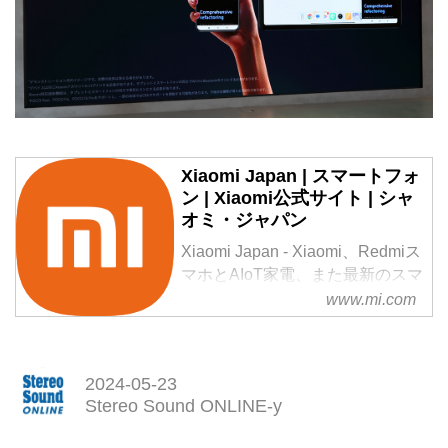
Xiaomi Japan | スマートフォ
ン | Xiaomi公式サイト | シャ
オミ・ジャパン
Xiaomi Japan - Xiaomi、Redmiス
マホとAIoT家電、また最新のスマ
ートバンド・ウォッチを買い上げ
www.mi.com
るのに役立ちます。Xiaomi 12T
Pro、Redmi Note 11 Pro 5G、
Xiaomi Buds 3T pro...Xiaomi公式
2024-05-23
サイトにアクセスして詳細情報を
Stereo Sound ONLINE-y
ご覧ください