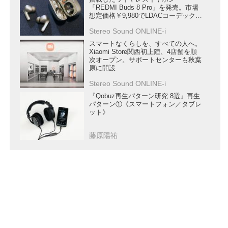
「REDMI Buds 8 Pro」を発売。市場
想定価格￥9,980でLDACコーデックに
も対応
Stereo Sound ONLINE-i
スマートなくらしを、すべての人へ。
Xiaomi Store関西初上陸、4店舗を順
次オープン。サポートセンターも秋葉
原に開設
Stereo Sound ONLINE-i
『Qobuz再生パターン研究 8選』再生
パターン①《スマートフォン／タブレ
ット》
藤原陽祐