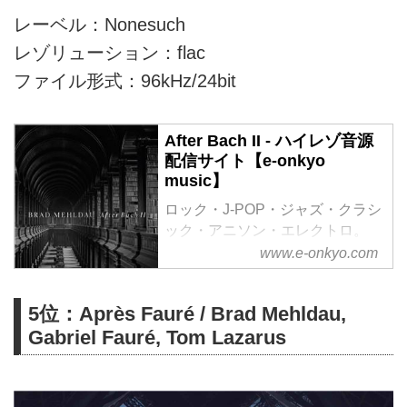
レーベル：Nonesuch
レゾリューション：flac
ファイル形式：96kHz/24bit
After Bach II - ハイレゾ音源
配信サイト【e-onkyo
music】
ロック・J-POP・ジャズ・クラシ
ック・アニソン・エレクトロ。
様々なジャンルをハイレゾで配信
www.e-onkyo.com
中。WAV・flac・DSDなど各種フ
ォーマット選択も可能。ハイレゾ
5位：Après Fauré / Brad Mehldau,
聴くならe-onkyo music！
Gabriel Fauré, Tom Lazarus