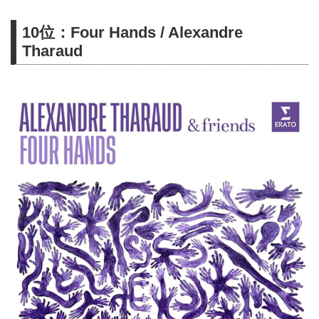
ォーマット選択も可能。ハイレゾ
10位：Four Hands / Alexandre
聴くならe-onkyo music！
Tharaud