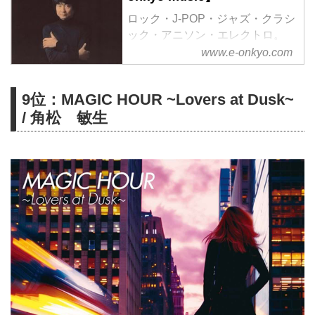
ロック・J-POP・ジャズ・クラシ
ック・アニソン・エレクトロ。
様々なジャンルをハイレゾで配信
www.e-onkyo.com
中。WAV・flac・DSDなど各種フ
ォーマット選択も可能。ハイレゾ
9位：MAGIC HOUR ~Lovers at Dusk~
聴くならe-onkyo music！
/ 角松 敏生