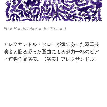
Four Hands / Alexandre Tharaud
アレクサンドル・タローが気のあった豪華共
演者と贈る凝った選曲による魅力一杯のピア
ノ連弾作品演奏。【演奏】アレクサンドル・
タロー（ピアノ）【録音】2020-2023年
レーベル：Warner Classics
レゾリューション：flac
ファイル形式：96kHz/24bit