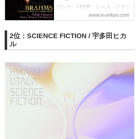
ロック・J-POP・ジャズ・クラシ
ック・アニソン・エレクトロ。
www.e-onkyo.com
様々なジャンルをハイレゾで配信
中。WAV・flac・DSDなど各種フ
2位：SCIENCE FICTION / 宇多田ヒカ
ォーマット選択も可能。ハイレゾ
聴くならe-onkyo music！
ル