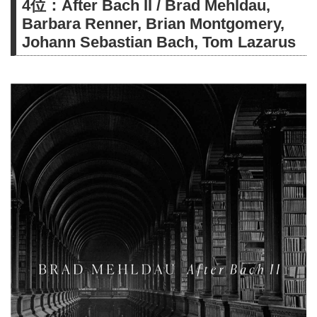
4位：After Bach II / Brad Mehldau,
聴くならe-onkyo music！
Barbara Renner, Brian Montgomery,
Johann Sebastian Bach, Tom Lazarus