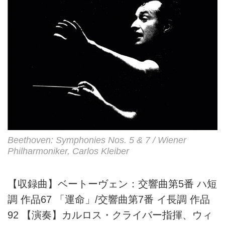
Beethoven: Symphonies Nos. 5 & 7 / Wiener
Philharmoniker, Carlos Kleiber
【収録曲】ベートーヴェン：交響曲第5番 ハ短
調 作品67 「運命」/交響曲第7番 イ長調 作品
92 【演奏】カルロス・クライバー指揮、ウィ