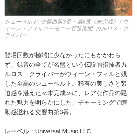
シューベルト: 交響曲第3番・第8番《未完成》 / ウ
ィーン・フィルハーモニー管弦楽団, カルロス・ク
ライバー
登場回数が極端に少なかったにもかかわら
ず、録音の全てが名盤という伝説的指揮者カ
ルロス・クライバーがウィーン・フィルと残
した至高のシューベルト。稀有の美しさと緊
迫感を湛えた≪未完成≫に、レアな作品の隠
れた魅力を明らかにした、チャーミングで躍
動感溢れる交響曲第3番。
レーベル：Universal Music LLC