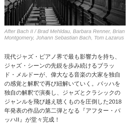
After Bach II / Brad Mehldau, Barbara Renner, Brian
Montgomery, Johann Sebastian Bach, Tom Lazarus
現代ジャズ・ピアノ界で最も影響力を持ち、
ジャズ・シーンの先鋭を歩み続けるブラッ
ド・メルドーが、偉大なる音楽の大家を独自
の感覚と解釈で再び紐解いていく。バッハを
独自の解釈で演奏し、ジャズとクラシックの
ジャンルを飛び越え聴くものを圧倒した2018
年発表の作品の第二弾となる『アフター・バ
ッハII』が堂々完成！