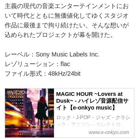
主義の現代の音楽エンターテインメントにお
いて時代とともに無価値化してゆくスタジオ
作品に最後まで拘り続けたい、そんな想いが
込められたプロジェクトが幕を開けた。
レーベル：Sony Music Labels Inc.
レゾリューション：flac
ファイル形式：48kHz/24bit
MAGIC HOUR ~Lovers at
Dusk~ - ハイレゾ音源配信サ
イト【e-onkyo music】
ロック・J-POP・ジャズ・クラシ
ック・アニソン・エレクトロ。
様々なジャンルをハイレゾで配信
www.e-onkyo.com
中。WAV・flac・DSDなど各種フ