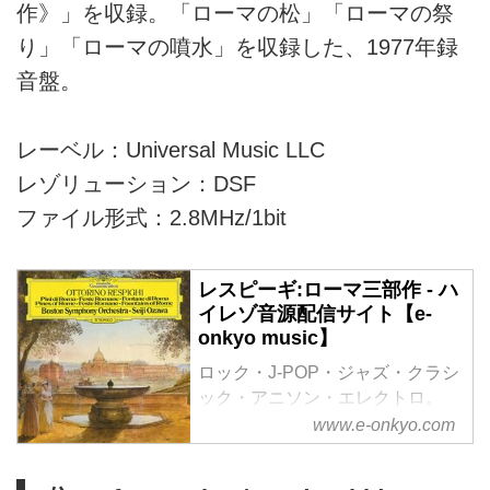
作》」を収録。「ローマの松」「ローマの祭
り」「ローマの噴水」を収録した、1977年録
音盤。
レーベル：Universal Music LLC
レゾリューション：DSF
ファイル形式：2.8MHz/1bit
レスピーギ:ローマ三部作 - ハ
イレゾ音源配信サイト【e-
onkyo music】
ロック・J-POP・ジャズ・クラシ
ック・アニソン・エレクトロ。
様々なジャンルをハイレゾで配信
www.e-onkyo.com
中。WAV・flac・DSDなど各種フ
ォーマット選択も可能。ハイレゾ