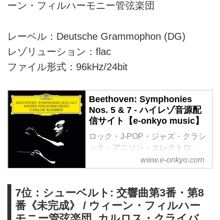
ーン・フィルハーモニー管弦楽団
レーベル：Deutsche Grammophon (DG)
レゾリューション：flac
ファイル形式：96kHz/24bit
Beethoven: Symphonies
Nos. 5 & 7 - ハイレゾ音源配
信サイト【e-onkyo music】
ロック・J-POP・ジャズ・クラシ
ック・アニソン・エレクトロ。
様々なジャンルをハイレゾで配信
www.e-onkyo.com
中。WAV・flac・DSDなど各種フ
ォーマット選択も可能。ハイレゾ
7位：シューベルト: 交響曲第3番・第8
聴くならe-onkyo music！
番《未完成》 / ウィーン・フィルハー
モニー管弦楽団, カルロス・クライバ