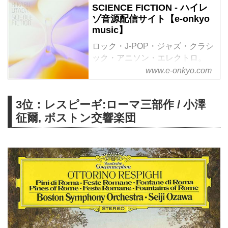
SCIENCE FICTION - ハイレ
ゾ音源配信サイト【e-onkyo
music】
ロック・J-POP・ジャズ・クラシ
ック・アニソン・エレクトロ。
様々なジャンルをハイレゾで配信
www.e-onkyo.com
中。WAV・flac・DSDなど各種フ
ォーマット選択も可能。ハイレゾ
3位：レスピーギ:ローマ三部作 / 小澤
聴くならe-onkyo music！
征爾, ボストン交響楽団