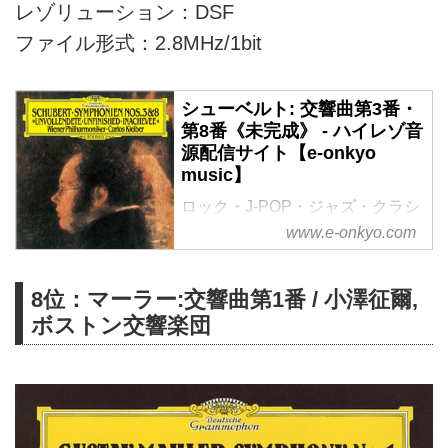
レゾリューション：DSF
ファイル形式：2.8MHz/1bit
シューベルト: 交響曲第3番・
第8番《未完成》 - ハイレゾ音
源配信サイト【e-onkyo
music】
ロック・J-POP・ジャズ・クラシ
ック・アニソン・エレクトロ。
www.e-onkyo.com
様々なジャンルをハイレゾで配信
中。WAV・flac・DSDなど各種フ
8位：マーラー:交響曲第1番 / 小澤征爾,
ォーマット選択も可能。ハイレゾ
聴くならe-onkyo music！
ボストン交響楽団