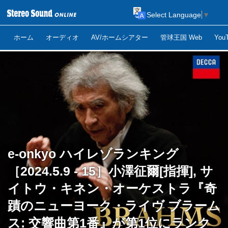
Select Language
▼
ホーム
オーディオ
AV/ホームシアター
管球王国 Web
Yo
e-onkyo ハイレゾランキング
［2024.5.9 - 15］小澤征爾[指揮], サ
イトウ・キネン・オーケストラ『奇
蹟のニューヨーク・ライヴ ブラーム
ス: 交響曲第1番』が第1位にランク