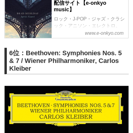
配信サイト【e-onkyo
music】
ロック・J-POP・ジャズ・クラシ
ック・アニソン・エレクトロ。
様々なジャンルをハイレゾで配信
www.e-onkyo.com
中。WAV・flac・DSDなど各種フ
ォーマット選択も可能。ハイレゾ
6位：Beethoven: Symphonies Nos. 5
聴くならe-onkyo music！
& 7 / Wiener Philharmoniker, Carlos
Kleiber