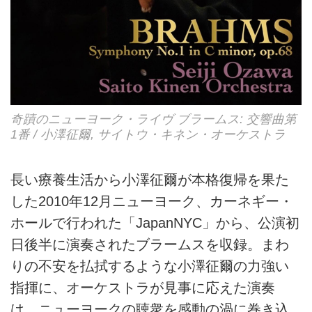
奇蹟のニューヨーク・ライヴ ブラームス: 交響曲第
1番 / 小澤征爾, サイトウ・キネン・オーケストラ
長い療養生活から小澤征爾が本格復帰を果た
した2010年12月ニューヨーク、カーネギー・
ホールで行われた「JapanNYC」から、公演初
日後半に演奏されたブラームスを収録。まわ
りの不安を払拭するような小澤征爾の力強い
指揮に、オーケストラが見事に応えた演奏
は、ニューヨークの聴衆を感動の渦に巻き込