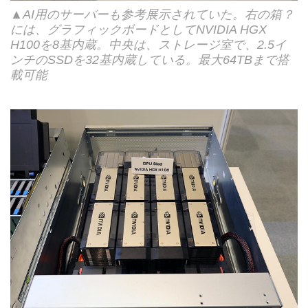
▲AI用のサーバーも参考展示されていた。右の箱？
には、グラフィックボードとしてNVIDIA HGX
H100を8基内蔵。中央は、ストレージ室で、2.5イ
ンチのSSDを32基内蔵している。最大64TBまで搭
載可能