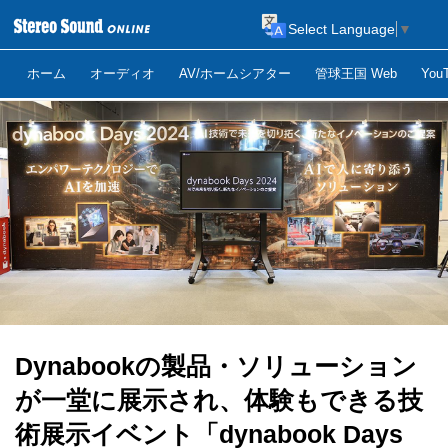
Select Language
▼
ホーム
オーディオ
AV/ホームシアター
管球王国 Web
Yo
Dynabookの製品・ソリューション
が一堂に展示され、体験もできる技
術展示イベント「dynabook Days