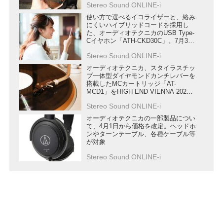
Stereo Sound ONLINE-i
験も多数
使い方で選べるイコライザーと、絡み
にくいハイブリッドコードを採用し
た、オーディオテクニカのUSB Type-
Cイヤホン「ATH-CKD30C」。7月3日
まで10％オフキャンペーンも実施
Stereo Sound ONLINE-i
オーディオテクニカ、スタイラスチッ
プ一体型ダイヤモンドカンチレバーを
搭載したMCカートリッジ「AT-
MCD1」をHIGH END VIENNA 2026
で発表
Stereo Sound ONLINE-i
オーディオテクニカの一部製品につい
て、4月1日から価格を改定。ヘッドホ
ンやターンテーブル、各種ケーブル等
が対象
Stereo Sound ONLINE-i