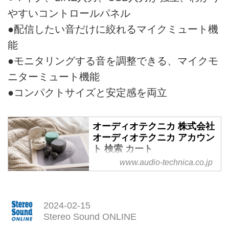
やすいコントロールパネル
●配信したい音だけに絞れるマイクミュート機
能
●モニタリングする音を調整できる、マイクモ
ニターミュート機能
●コンパクトサイズと安定感を両立
オーディオテクニカ 株式会社
オーディオテクニカ アカウン
ト 検索 カート
www.audio-technica.co.jp
オーディオテクニカの公式サイ
ト・オンラインストアです。ヘッ
ドホン、イヤホン、マイクロホ
ン、スピーカーなどのオーディオ
2024-02-15
機器をお求めいただけます。｜日
Stereo Sound ONLINE
本の音響機器メーカー｜1962年