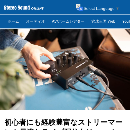
Select Language
▼
ホーム
オーディオ
AV/ホームシアター
管球王国 Web
Yo
初心者にも経験豊富なストリーマー