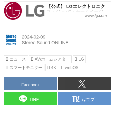
【公式】 LGエレクトロニク
ス・ジャパン ホームページ
www.lg.com
(LG Electronics Japan) | LG
JP
LGエレクトロニクス・ジャパン
2024-02-09
の公式ウェブサイト。テレビ、パ
Stereo Sound ONLINE
ソコン、モニター、プロジェクタ
ー、空気清浄機、LG Stylerなど、
新製品や製品の詳細情報、サポー
ニュース
AV/ホームシアター
LG
ト情報、カスタマーサポートセン
ターへのお問い合わせ、取扱い店
スマートモニター
4K
webOS
舗などの情報をご覧いただけま
す。 | LG JP
Facebook
はてブ
LINE