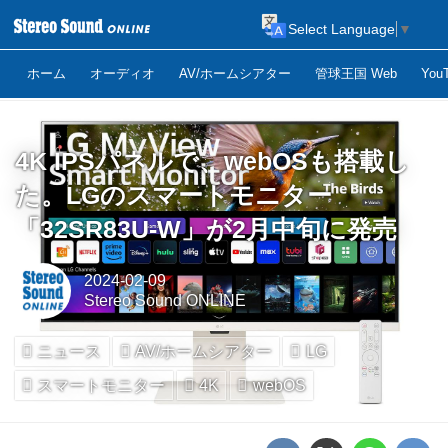
Select Language
▼
ホーム
オーディオ
AV/ホームシアター
管球王国 Web
Yo
4K IPSパネルで、webOSも搭載し
た。LGのスマートモニター
「32SR83U-W」が2月中旬に発売
2024-02-09
Stereo Sound ONLINE
ニュース
AV/ホームシアター
LG
スマートモニター
4K
webOS