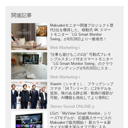
関連記事
Makuakeモニター関連プロジェクト歴
代1位を獲得した、移動式 4K スマー
トモニター「LG Smart Monitor
Swing」が8月28日より一般発売！
Web Marketing-i
“仕事も遊びもこの1台” 可動式フレキ
シブルスタンド付きスマートモニター
「LG Smart Monitor Swing」のクラウ
ドファンディングが5月20日にスター
ト
Web Marketing-i
Xiaomi（シャオミ）、フラッグシップ
スマホ「14 Tシリーズ」に2モデルを
追加。味のある静止画・動画の撮影が
可能。AI機能も強化してより便利に
Stereo Sound ONLINE-y
LGの「MyView Smart Monitor」シリ
ーズ7モデルが、応援購入サービスの
Makuakeで販売開始！ 新カラー＆新
サイズが最大36％オフで手に入る