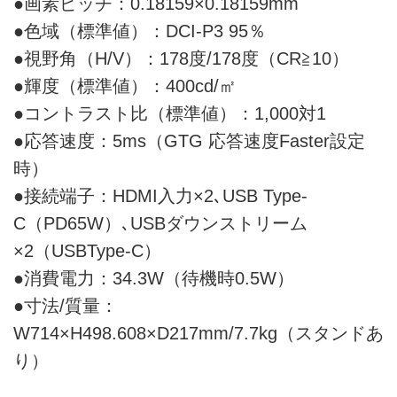
●画素ピッチ：0.18159×0.18159mm
●色域（標準値）：DCI-P3 95％
●視野角（H/V）：178度/178度（CR≧10）
●輝度（標準値）：400cd/㎡
●コントラスト比（標準値）：1,000対1
●応答速度：5ms（GTG 応答速度Faster設定
時）
●接続端子：HDMI入力×2､USB Type-
C（PD65W）､USBダウンストリーム
×2（USBType-C）
●消費電力：34.3W（待機時0.5W）
●寸法/質量：
W714×H498.608×D217mm/7.7kg（スタンドあ
り）