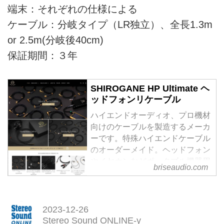
端末：それぞれの仕様による
ケーブル：分岐タイプ（LR独立）、全長1.3m
or 2.5m(分岐後40cm)
保証期間：３年
SHIROGANE HP Ultimate ヘ
ッドフォンリケーブル
ハイエンドオーディオ、プロ機材
向けのケーブルを製造するメーカ
ーです。特殊ハイエンドケーブル
のオーダーメイド。ヘッドフォン
やイヤホンなどポータブル機器用
briseaudio.com
のハイエンドケーブル制作なども
行っております。
2023-12-26
Stereo Sound ONLINE-y