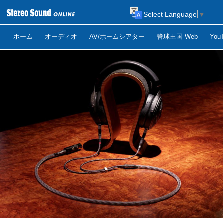
Select Language
▼
ホーム
オーディオ
AV/ホームシアター
管球王国 Web
Yo