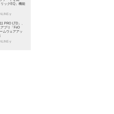
リックEQ」機能
NLINE-y
11 PRO LTD」、
アプリ「FiiO
ファームウェアアッ
施
NLINE-y