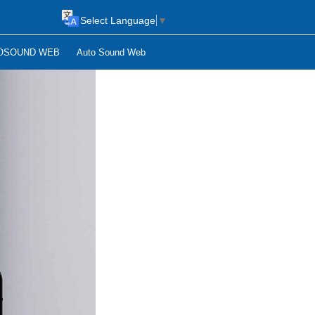
Select Language
▼
OSOUND WEB
Auto Sound Web