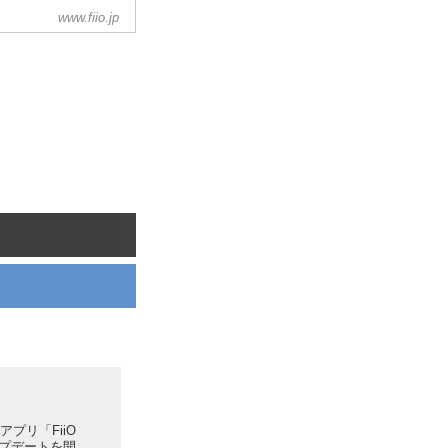
www.fiio.jp
アプリ「FiiO
ップデートを開