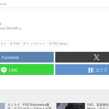
3
und ONLINE-y
ミライ
FIIO
アップデート
FIIO Music
Facebook
はてブ
LINE
エミライ、FIIO Electronics製
FiiO、音楽再生
品・アプリのアップデートを実
Music」のア