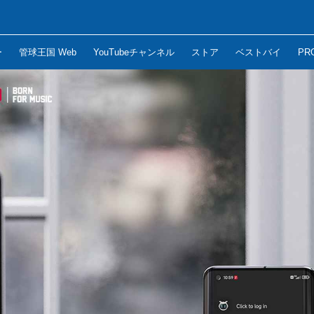
ー
管球王国 Web
YouTubeチャンネル
ストア
ベストバイ
PR