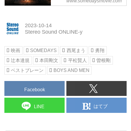
www.somedaysmovie.com
様々な理由で家族に裏切られた児
童養護施設出身の５人組ヒップホ
ップ・グループ、somedays は世
間から冷たい目で見られていた
2023-10-14
が、彼らの前向きな生き方で綻び
Stereo Sound ONLINE-y
かけた２組の家族の絆を、音楽を
通してやさしく結びます。
映画
SOMEDAYS
西尾まう
勇翔
主演：西尾まう、 勇翔
出演：辻本達規、 本田剛文、 平
辻本達規
本田剛文
平松賢人
曽根剛
松賢人
ベストブレーン
BOYS AND MEN
Facebook
はてブ
LINE