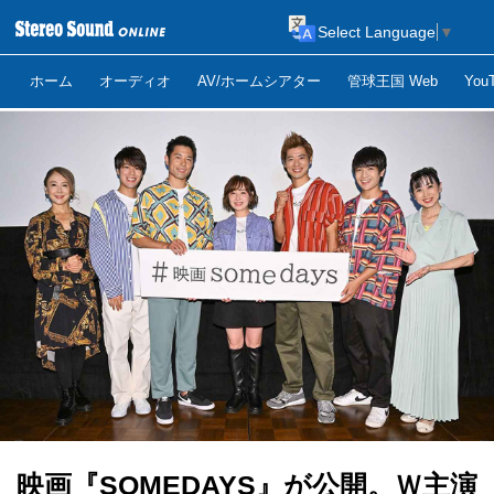
Select Language
▼
ホーム
オーディオ
AV/ホームシアター
管球王国 Web
Yo
映画『SOMEDAYS』が公開。Ｗ主演