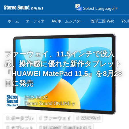
Select Language
▼
ホーム
オーディオ
AV/ホームシアター
管球王国 Web
Yo
ファーウェイ、11.5インチで没入
感、操作感に優れた新作タブレット
「HUAWEI MatePad 11.5」を8月28
日に発売
2023-08-24
Stereo Sound ONLINE-y
ポータブル
ファーウェイ
WUAWEI
タブレット
HUAWEI MatePad 11.5