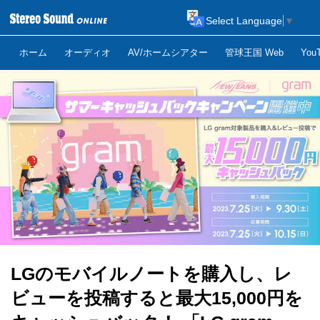
Select Language
▼
ホーム
オーディオ
AV/ホームシアター
管球王国 Web
Yo
LGのモバイルノートを購入し、レ
ビューを投稿すると最大15,000円を