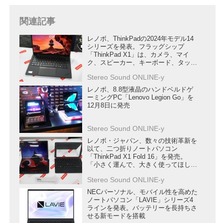
関連記事
レノボ、ThinkPadの2024年モデル14
シリーズを発表。フラッグシップ
「ThinkPad X1」は、カメラ、マイ
ク、スピーカー、キーボード、タッチ
パッドなど全方位的に改良し使い勝手
Stereo Sound ONLINE-y
を向上
レノボ、8.8型液晶のハンドベルドゲ
ーミングPC「Lenovo Legion Go」を
12月8日に発売
Stereo Sound ONLINE-y
レノボ・ジャパン、数々の技術革新を
以て、二つ折りノートパソコン
「ThinkPad X1 Fold 16」を発売。
「小さく運んで、大きく使ってほし
い」
Stereo Sound ONLINE-y
NECパーソナル、モバイル性を高めた
ノートパソコン「LAVIE」シリーズ4
ラインを発表。バッテリーを長持ちさ
せる新モードを搭載