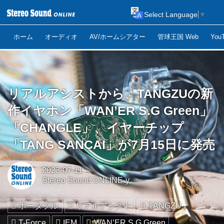
Select Language
▼
ホーム
オーディオ
AV/ホームシアター
管球王国 Web
Yo
リアルアシストから、TANGZUの新
作イヤホン「WAN’ER S.G Green」
「CHANGLE」、イヤーチップ
「TANG SANCAI」が7月15日に発売
2023-07-11
Stereo Sound ONLINE-y
ポータブル
リアルアシスト
TANGZU
T-Force
IEM
WAN’ER S.G Green