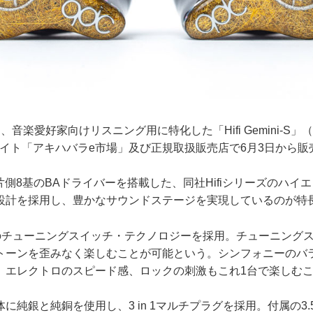
楽愛好家向けリスニング用に特化した「Hifi Gemini-S」（￥
サイト「アキハバラe市場」及び正規取扱販売店で6月3日から販
i-Sは片側8基のBAドライバーを搭載した、同社Hifiシリーズのハ
設計を採用し、豊かなサウンドステージを実現しているのが特
のチューニングスイッチ・テクノロジーを採用。チューニング
トーンを歪みなく楽しむことが可能という。シンフォニーのバ
、エレクトロのスピード感、ロックの刺激もこれ1台で楽しむ
純銀と純銅を使用し、3 in 1マルチプラグを採用。付属の3.