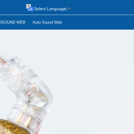
Select Language
▼
OSOUND WEB
Auto Sound Web