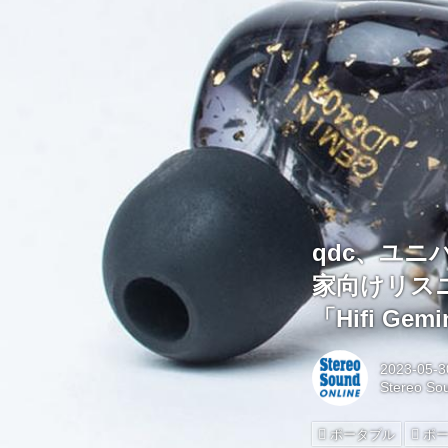
qdc、ユニ
家向けリス
「Hifi Ge
2023-05-3
Stereo So
ポータブル
ポ