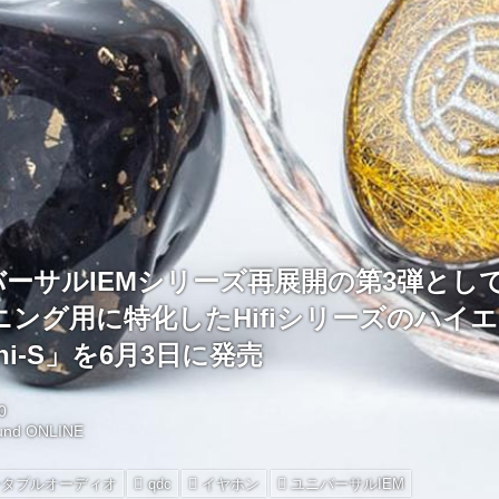
バーサルIEMシリーズ再展開の第3弾とし
ニング用に特化したHifiシリーズのハイ
mini-S」を6月3日に発売
0
und ONLINE
ータブルオーディオ
qdc
イヤホン
ユニバーサルIEM