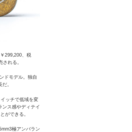
299,200、税
売される。
イエンドモデル。独自
長だ。
スイッチで低域を変
ランス感やディテイ
ことができる。
5mm3極アンバラン