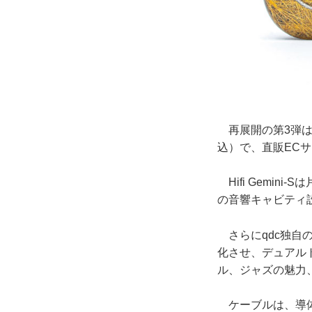
再展開の第3弾は、音
込）で、直販EC
Hifi Gemin
の音響キャビティ
さらにqdc独自
化させ、デュアル
ル、ジャズの魅力
ケーブルは、導体に