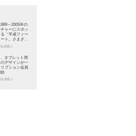
、1989～2005年の
ルチャーにスポッ
てる「平成フィー
タート。さまざま
時のムーブメント
NLINE-i
する
マホ、タブレット用
ーのデザインが一
クリプション会員
開始
NLINE-i