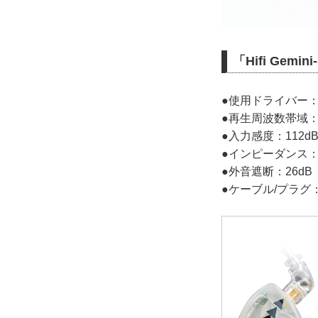
「Hifi Gem
●使用ドライバー：
●再生周波数帯域：2
●入力感度：112dB 
●インピーダンス：
●外音遮断：26dB
●ケーブル/プラグ：