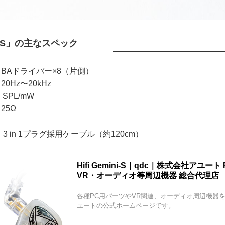
ini-S」の主なスペック
BAドライバー×8（片側）
0Hz〜20kHz
SPL/mW
25Ω
3 in 1プラグ採用ケーブル（約120cm）
Hifi Gemini-S｜qdc｜株式会社アユー
VR・オーディオ等周辺機器 総合代理店
各種PC用パーツやVR関連、オーディオ周辺機器
ユートの公式ホームページです。