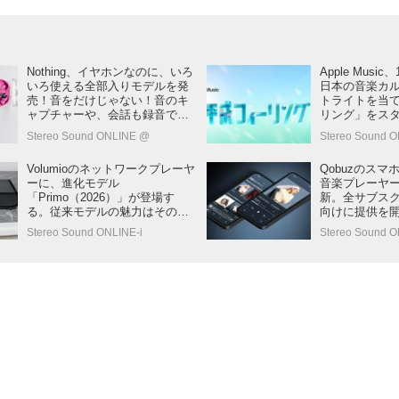
Nothing、イヤホンなのに、いろ
Apple Music
いろ使える全部入りモデルを発
日本の音楽カ
売！音をだけじゃない！音のキ
トライトを当
ャプチャーや、会話も録音でき
リング」をス
る
な角度から当
Stereo Sound ONLINE @
Stereo Sound O
にフォーカス
Volumioのネットワークプレーヤ
Qobuzのス
ーに、進化モデル
音楽プレーヤ
「Primo（2026）」が登場す
新。全サブス
る。従来モデルの魅力はそのま
向けに提供を
まに、電源部から出力段まで最
Stereo Sound ONLINE-i
Stereo Sound O
新の設計で刷新