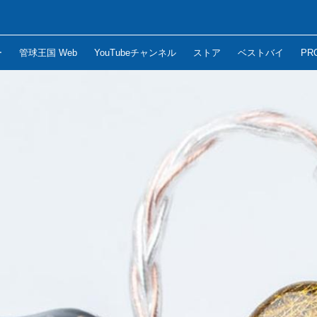
ー
管球王国 Web
YouTubeチャンネル
ストア
ベストバイ
PR