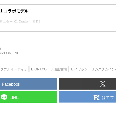
E-K1 コラボモデル
ー K1 Custom IE-K1
7
und ONLINE
ータブルオーディオ
ONKYO
須山歯研
イヤホン
カスタムイン
Facebook
はてブ
LINE