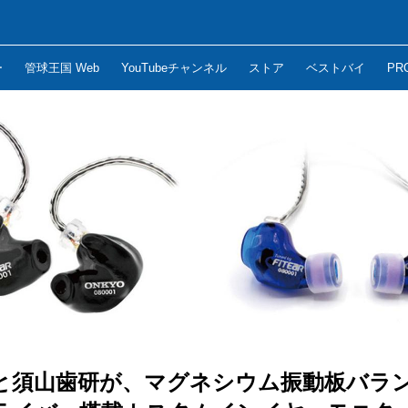
ー
管球王国 Web
YouTubeチャンネル
ストア
ベストバイ
PR
と須山歯研が、マグネシウム振動板バラ