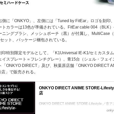
「ONKYO」、左側には「Tuned by FitEar」ロゴを刻
カラーは13色が準備されている。FitEar cable 004（BL
ングブラシ、メッシュポーチ（黒）が付属し、MultiCase（Se-mi
）にセット、パッケージ梱包されている。
別限定モデルとして、「K1Universal IE-K1/セミカスタ
ェイスプレート＝フレンチグレー）、青15台（シェル・フェイ
NKYO DIRECT」及び、秋葉原店舗「ONKYO DIRECT ANIM
音アニ2号店」で販売される。
ONKYO DIRECT ANIME STORE-Lifes
店
ONKYO DIRECT ANIME STORE-Lifestyle-／音
onky