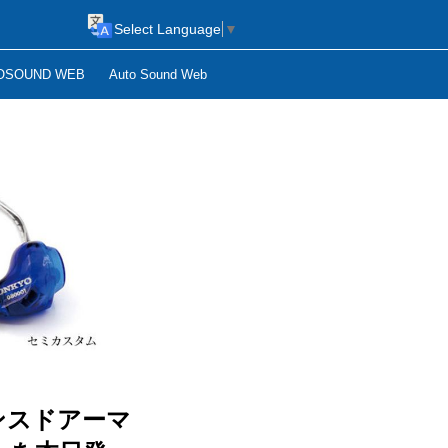
Select Language
▼
OSOUND WEB
Auto Sound Web
ンスドアーマ