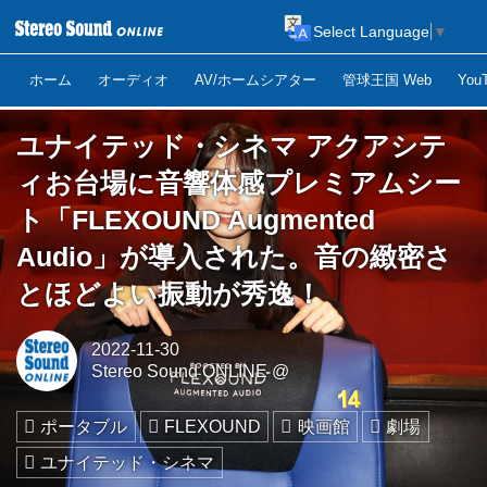
Select Language
▼
ホーム
オーディオ
AV/ホームシアター
管球王国 Web
Yo
ユナイテッド・シネマ アクアシテ
ィお台場に音響体感プレミアムシー
ト「FLEXOUND Augmented
Audio」が導入された。音の緻密さ
とほどよい振動が秀逸！
2022-11-30
Stereo Sound ONLINE @
ポータブル
FLEXOUND
映画館
劇場
ユナイテッド・シネマ