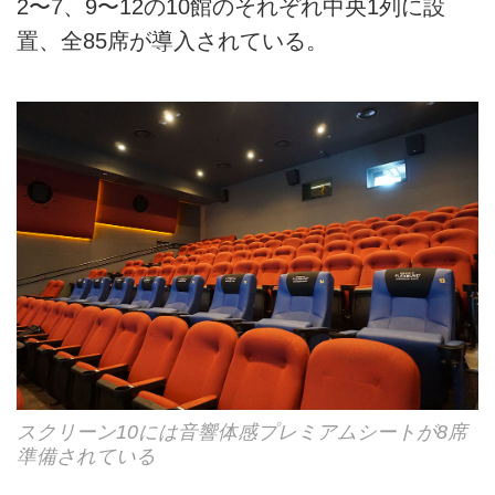
2〜7、9〜12の10館のそれぞれ中央1列に設
置、全85席が導入されている。
スクリーン10には音響体感プレミアムシートが8席
準備されている