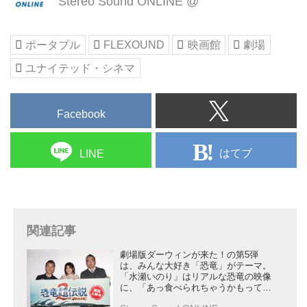
Stereo Sound ONLINE @
発会社 FLEXOUND（フレックス
サウンド）社の特許技術による、
音と振動を発生させるスピーカー
ポータブル
FLEXOUND
映画館
劇場
が内蔵された椅子で、耳から聞こ
える音はより鮮明に聞こえ、さら
ユナイテッド・シネマ
に振動を通じて肌からも音を感じ
るという、これまでにない音響
体...
Facebook
はてブ
LINE
関連記事
劇場版ダーウィンが来た！の第5弾
は、みんな大好き「恐竜」がテーマ。
「水瀬いのり」はリアルな恐竜の映像
に、「あっ食べられちゃうかもって感
じた」と絶賛