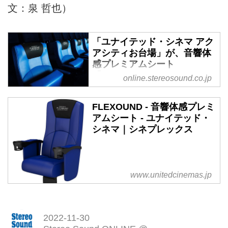
文：泉 哲也）
「ユナイテッド・シネマ アク
アシティお台場」が、音響体
感プレミアムシート
「FLEXOUND Augmented
online.stereosound.co.jp
Audio」を日本初導入。全身
で音を聴く体験をぜひ -
FLEXOUND - 音響体感プレミ
Stereo Sound ONLINE
アムシート - ユナイテッド・
ユナイテッド・シネマは、「ユナ
シネマ｜シネプレックス
イテッド・シネマ アクアシティ
お台場」に、日本初となる音響体
感プレミアムシート
「FLEXOUND Augmented
www.unitedcinemas.jp
Audio」を 2022 年 12 月 1 日に導
入すると発表した。
音響体感プレミアムシートは、フ
2022-11-30
ィンランドの拡張音響システム開