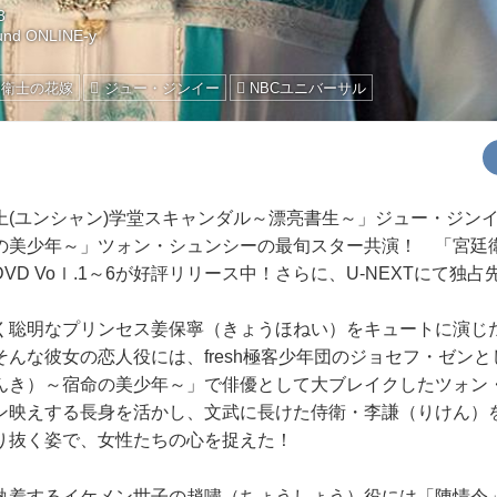
8
und ONLINE-y
廷衛士の花嫁
ジュー・ジンイー
NBCユニバーサル
(ユンシャン)学堂スキャンダル～漂亮書生～」ジュー・ジンイ
の美少年～」ツォン・シュンシーの最旬スター共演！ 「宮廷衛
ル DVD Voｌ.1～6が好評リリース中！さらに、U-NEXTにて独
聡明なプリンセス姜保寧（きょうほねい）をキュートに演じ
んな彼女の恋人役には、fresh極客少年団のジョセフ・ゼン
んき）～宿命の美少年～」で俳優として大ブレイクしたツォン
ン映えする長身を活かし、文武に長けた侍衛・李謙（りけん）
り抜く姿で、女性たちの心を捉えた！
着するイケメン世子の趙嘯（ちょうしょう）役には「陳情令