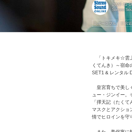
2022-11-1
Stereo So
ポータブル
宮
「トキメキ☆雲上
くてんき）～宿命
SET1 & レンタ
皇宮育ちで美しく
ュー・ジンイー。そ
「擇天記（たくて
マスクとアクショ
情でヒロインを守
また、姜保寧に執