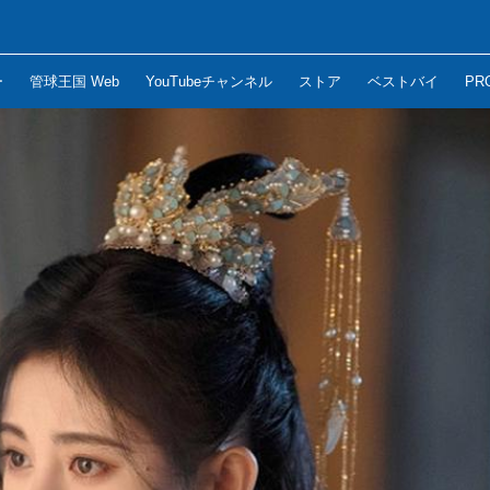
ー
管球王国 Web
YouTubeチャンネル
ストア
ベストバイ
PR