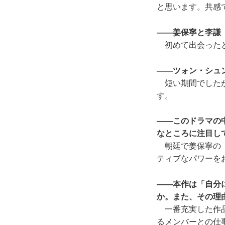
と思います。共感
――姜保寧と李謙
初めて出会ったと
――ツォン・シュ
短い期間でしたが
す。
――このドラマの
なところに注目し
朝廷で姜保寧の「
ティブなパワーを
――本作は「自分
か。また、その理
一番充実した作品
るメンバーとの仕