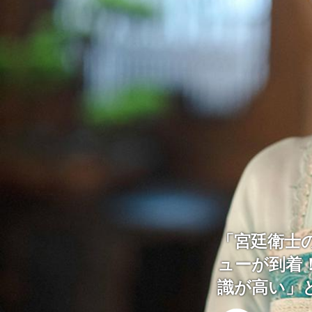
「宮廷衛士
ューが到着
識が高い」