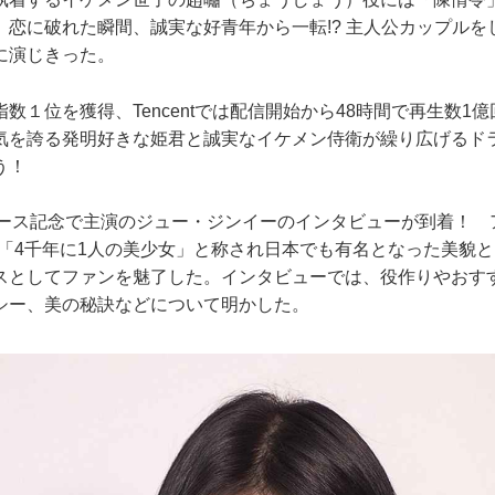
。恋に破れた瞬間、誠実な好青年から一転!? 主人公カップルを
に演じきった。
１位を獲得、Tencentでは配信開始から48時間で再生数1
気を誇る発明好きな姫君と誠実なイケメン侍衛が繰り広げるド
う！
ース記念で主演のジュー・ジンイーのインタビューが到着！ 
代に「4千年に1人の美少女」と称され日本でも有名となった美貌
スとしてファンを魅了した。インタビューでは、役作りやおす
シー、美の秘訣などについて明かした。