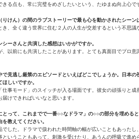
できる点も、常に完璧をめざしたいという、たゆまぬ向上心で
（りけん）の間のラブストーリーで最も心を動かされたシーン
き、全く違う世界に住む２人の人生が交差するという不思議
ンシーさんと共演した感想はいかがですか。
、以前にも共演したことがあります。とても真面目でプロ意
中で見逃し厳禁のエピソードといえばどこでしょうか。日本の
てほしいですか。
仕事モード」のスイッチが入る場面です。彼女の頑張りと成
お届けできればいいなと思います。
にとって、これまでで一番○○なドラマ」の○○の部分を埋める
由を教えてください。
でした。ドラマで扱われた時間軸の幅が広いこともあったし
事ということもあって、刺激を受けたり、あうんの呼吸で進め