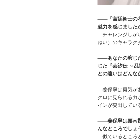
――「宮廷衛士の
魅力を感じました
チャレンジしがい
ねい）のキャラク
――あなたの演じ
じた『芸汐伝 ～
との違いはどんな
姜保寧は勇気があ
クロに見られる力
インが突出してい
――姜保寧は嘉南
んなところでしょ
似ているところと