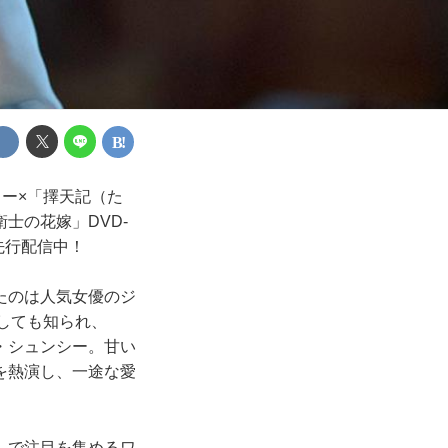
ー×「擇天記（た
士の花嫁」DVD-
占先行配信中！
たのは人気女優のジ
としても知られ、
・シュンシー。甘い
を熱演し、一途な愛
」で注目を集めるワ