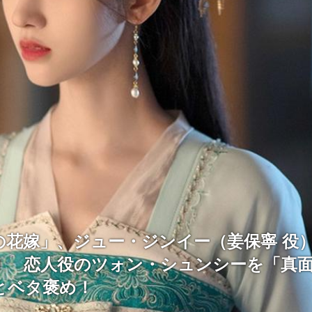
の花嫁」、ジュー・ジンイー（姜保寧 役
！ 恋人役のツォン・シュンシーを「真
とベタ褒め！