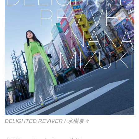
DELIGHTED REVIVER / 水樹奈々