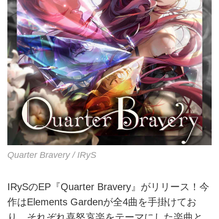
Quarter Bravery / IRyS
IRySのEP『Quarter Bravery』がリリース！今
作はElements Gardenが全4曲を手掛けてお
り、それぞれ喜怒哀楽をテーマにした楽曲と