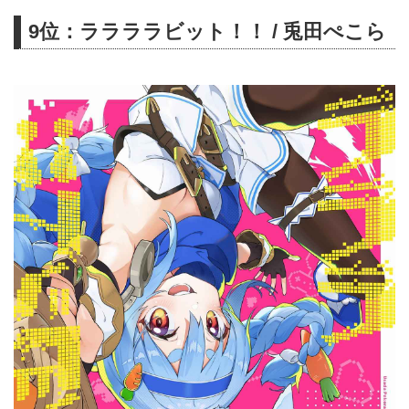
9位：ララララビット！！ / 兎田ぺこら