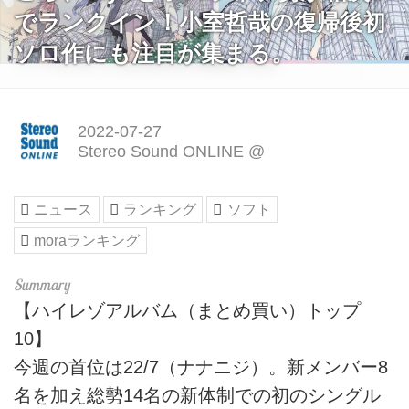
でランクイン！小室哲哉の復帰後初
ソロ作にも注目が集まる。
2022-07-27
Stereo Sound ONLINE @
ニュース
ランキング
ソフト
moraランキング
【ハイレゾアルバム（まとめ買い）トップ
10】
今週の首位は22/7（ナナニジ）。新メンバー8
名を加え総勢14名の新体制での初のシングル