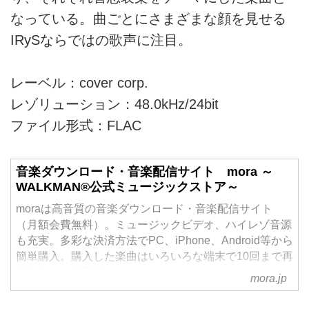
なっている。曲ごとにさまざまな顔を見せる
IRySならではの歌声に注目。
レーベル：cover corp.
レゾリューション：48.0kHz/24bit
ファイル形式：FLAC
音楽ダウンロード・音楽配信サイト mora ～
WALKMAN®公式ミュージックストア～
moraは高音質の音楽ダウンロード・音楽配信サイト
（月額会費無料）。ミュージックビデオ、ハイレゾ音源
も充実。多彩な決済方法でPC、iPhone、Android等から
簡単購入。購入した楽曲はいろいろな端末で10回まで再
ダウンロード可能。
mora.jp