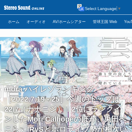
Select Language
▼
ホーム
オーディオ
AV/ホームシアター
管球王国 Web
Yo
mora ハイレゾランキング
［2022.7.19 - 25］今週のトップは
22/7（ナナニジ）！2位にランクイ
ンしたMori Calliopeのほか、兎田ぺ
こら、IRySとホロライブ勢が相次い