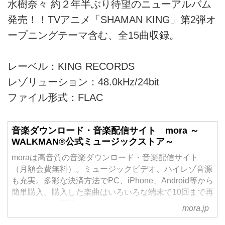
水樹奈々 約２年半ぶり待望のニューアルバム
発売！！TVアニメ「SHAMAN KING」第2弾オ
ープニングテーマ含む、全15曲収録。
レーベル：KING RECORDS
レゾリューション：48.0kHz/24bit
ファイル形式：FLAC
音楽ダウンロード・音楽配信サイト mora ～
WALKMAN®公式ミュージックストア～
moraは高音質の音楽ダウンロード・音楽配信サイト
（月額会費無料）。ミュージックビデオ、ハイレゾ音源
も充実。多彩な決済方法でPC、iPhone、Android等から
簡単購入。購入した楽曲はいろいろな端末で10回まで再
ダウンロード可能。
mora.jp