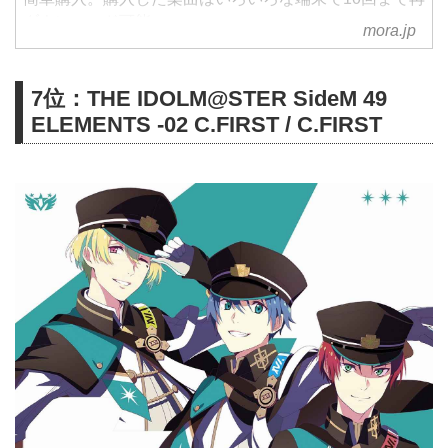
ダウンロード可能。
mora.jp
7位：THE IDOLM@STER SideM 49
ELEMENTS -02 C.FIRST / C.FIRST