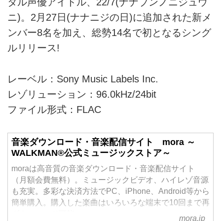
タル声優アイドル、22/7(ナナブンノニジュウ
ニ)。2月27日(ナナニジの日)に追加された新メ
ンバー8名を加え、総勢14名で初となるシング
ルリリース!
レーベル：Sony Music Labels Inc.
レゾリューション：96.0kHz/24bit
ファイル形式：FLAC
音楽ダウンロード・音楽配信サイト mora ～
WALKMAN®公式ミュージックストア～
moraは高音質の音楽ダウンロード・音楽配信サイト
（月額会費無料）。ミュージックビデオ、ハイレゾ音源
も充実。多彩な決済方法でPC、iPhone、Android等から
簡単購入。購入した楽曲はいろいろな端末で10回まで再
ダウンロード可能。
mora.jp