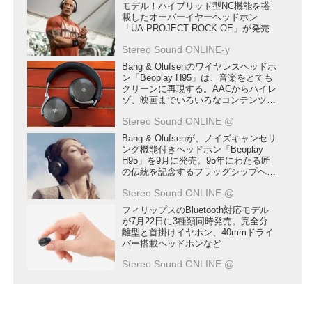
モデル！ハイブリッド型NC機能を搭
載したオーバーイヤーヘッドホン
「UA PROJECT ROCK OE」が発売
Stereo Sound ONLINE-y
Bang & Olufsenのワイヤレスヘッドホ
ン「Beoplay H95」は、音楽をとても
クリーンに再現する。AACからハイレ
ゾ、映画までいろいろなコンテンツを
楽しんでみた
Stereo Sound ONLINE @
Bang & Olufsenが、ノイズキャンセリ
ング機能付きヘッドホン「Beoplay
H95」を9月に発売。95年にわたる匠
の伝統を記念するフラッグシップヘッ
ドホン
Stereo Sound ONLINE @
フィリップスのBluetooth対応モデル
が7月22日に3種類同時発売。完全分
離型と首掛けイヤホン、40mmドライ
バー搭載ヘッドホンなど
Stereo Sound ONLINE @