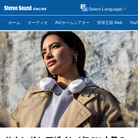
Select Language
▼
ホーム
オーディオ
AV/ホームシアター
管球王国 Web
Yo