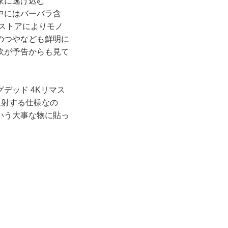
家に逃げ込む
中にはバーバラ含
ストアによりモノ
のつやなども鮮明に
吹が予告からも見て
デッド 4Kリマス
反射する仕様なの
いう大事な物に貼っ