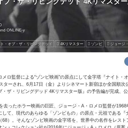
オブ・ザ・リビングデッド 4Kリマスタ
0
und ONLINE-y
イト・オブ・ザ・リビングデッド
4Kリマスター
ゾンビ
ジョージ
メロ監督による“ゾンビ映画”の原点にして金字塔『ナイト・
マスターされ、6月17日（金）よりシネマート新宿ほか全国順次
ブ・ザ・リビングデッド 4Kリマスター版』の予告編が完成、
を去ったホラー映画の巨匠、ジョージ・A・ロメロ監督が196
にして、現代のあらゆる「ゾンビもの」の原点・元祖である『
（68）。そんなゾンビ映画の金字塔を、世界中の名作をレスト
オン・コレクション社が2016年にジョージ・A・ロメロ（原案