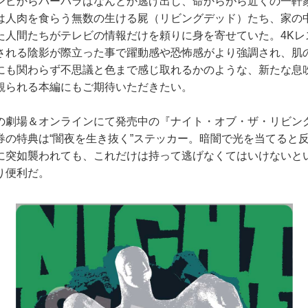
ビからバーバラはなんとか逃げ出し、命からがら近くの一軒
は人肉を食らう無数の生ける屍（リビングデッド）たち、家の
た人間たちがテレビの情報だけを頼りに身を寄せていた。4Kレ
される陰影が際立った事で躍動感や恐怖感がより強調され、肌
にも関わらず不思議と色まで感じ取れるかのような、新たな息
観られる本編にもご期待いただきたい。
劇場＆オンラインにて発売中の『ナイト・オブ・ザ・リビング
券の特典は“闇夜を生き抜く”ステッカー。暗闇で光を当てると
に突如襲われても、これだけは持って逃げなくてはいけないと
り便利だ。