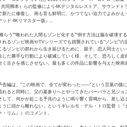
（共同脚本）らの監修により4Kデジタルレストア。サウンドト
で新たに修復し、画も音も鮮明に、かつてない迫力でよみがえ
ッド 4Kリマスター版』。
らう”“喰われた人間もゾンビ化する”“倒す方法は脳を破壊する
されるゾンビ映画やTVシリーズでも踏襲されている“ゾンビ”の
くるゾンビの群れから生き延びるために、親子、恋人同士とい
先した勝手な行動により破滅していく様、そして、恐ろしく皮
全く古さを感じさせない。最も多くの作品に影響を与えた映画
告編は、“この映画で、全てが変わった――”という言葉の後
流れると同時に、父の墓参りへとやってきたバーバラと兄ジョ
そして、何かが起こる予兆のように鳴り響く雷鳴から、差し込
ように頭から離れない」というギレルモ・デル・トロ監督（『
ク・リム』）のコメント。