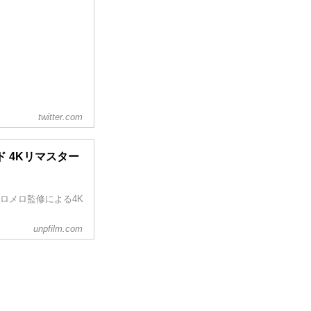
twitter.com
 4Kリマスター
ロメロ監修による4K
unpfilm.com