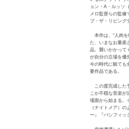
ョン・A・ルッソ
メロ監督らの監修
ブ・ザ・リビングデ
本作は、“人肉を喰
た、いまなお量産
品。襲いかかって
が自分の立場を優
今の時代に観ても
要作品である。
この度完成した予
こか不穏な音楽が
場面から始まる。
（ナイトメア）の
ー』『パシフィッ