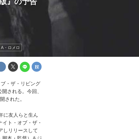
ー版』の予告
・A・ロメロ
オブ・ザ・リビング
公開される。今回、
公開された。
8年に友人らと生ん
ナイト・オブ・ザ・
アしリリースして
・脚本・監督）＆ジ