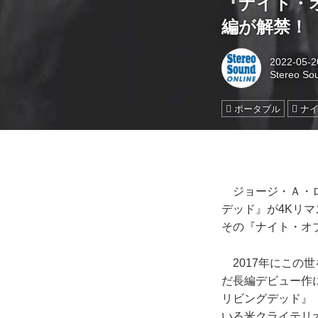
『ナイト・
編が解禁！
2022-05-2
Stereo So
ポータブル
ナ
ジョージ・Ａ・ロ
デッド』が4Kリ
その『ナイト・オ
2017年にこの世
だ長編デビュー作
リビングデッド』
いる米クライテリ