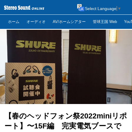
Select Language
▼
ホーム
オーディオ
AV/ホームシアター
管球王国 Web
Yo
【春のヘッドフォン祭2022miniリポ
ート】〜15F編 完実電気ブースで