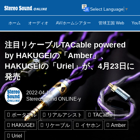
Select Language
▼
ホーム
オーディオ
AV/ホームシアター
管球王国 Web
Yo
注目リケーブルTACable powered
by HAKUGEIの「Amber」、
HAKUGEIの「Uriel」が、4月23日に
発売
2022-04-19
Stereo Sound ONLINE-y
ポータブル
リアルアシスト
TACable
HAKUGEI
リケーブル
イヤホン
Amber
Uriel