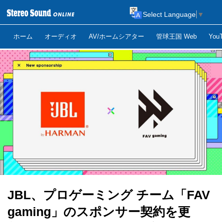
Select Language
▼
ホーム
オーディオ
AV/ホームシアター
管球王国 Web
Yo
JBL、プロゲーミング チーム「FAV
gaming」のスポンサー契約を更