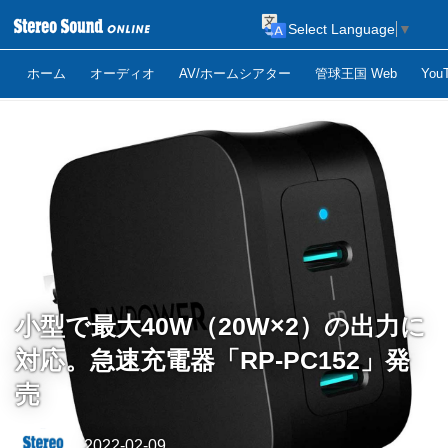
Select Language
▼
ホーム
オーディオ
AV/ホームシアター
管球王国 Web
Yo
小型で最大40W（20W×2）の出力に
対応。急速充電器「RP-PC152」発
売
2022-02-09