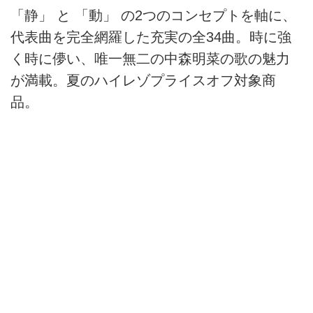
「静」 と 「動」 の2つのコンセプトを軸に、
代表曲を完全網羅した充実の全34曲。時に強
く時に儚い、唯一無二の中森明菜の歌の魅力
が満載。夏のハイレゾプライスオフ対象商
品。
レーベル：WM Japan
レゾリューション：96.0kHz/24bit
ファイル形式：FLAC
音楽ダウンロード・音楽配信サイト mora ～
WALKMAN®公式ミュージックストア～
moraは高音質の音楽ダウンロード・音楽配信サイト
（月額会費無料）。ミュージックビデオ、ハイレゾ音源
も充実。多彩な決済方法でPC、iPhone、Android等から