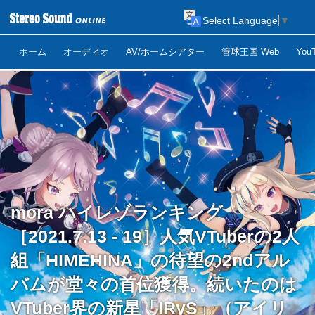
Select Language
▼
ホーム
オーディオ
AV/ホームシアター
管球王国 Web
Yo
mora ハイレゾランキング
［2021.7.13 - 19］人気VTuberの2人
組「HIMEHINA」の待望の2ndアル
バムが堂々の首位獲得。続いたのは
VTuber界の新星「IRyS」（アイリ