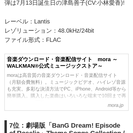
弾は7月13日誕生日の津島善子(CV:小林愛香)!
レーベル：Lantis
レゾリューション：48.0kHz/24bit
ファイル形式：FLAC
音楽ダウンロード・音楽配信サイト mora ～
WALKMAN®公式ミュージックストア～
moraは高音質の音楽ダウンロード・音楽配信サイト
（月額会費無料）。ミュージックビデオ、ハイレゾ音源
も充実。多彩な決済方法でPC、iPhone、Android等から
簡単購入。購入した楽曲はいろいろな端末で10回まで再
ダウンロード可能。
mora.jp
7位：劇場版「BanG Dream! Episode