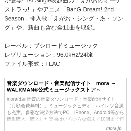
が登場! 1st Single表題曲の「えがおのオーケ
ストラっ! 」やアニメ「BanG Dream! 2nd
Season」挿入歌「えがお・シング・あ・ソン
グ」や、新曲も含む全11曲を収録。
レーベル：ブシロードミュージック
レゾリューション：96.0kHz/24bit
ファイル形式：FLAC
音楽ダウンロード・音楽配信サイト mora ～
WALKMAN®公式ミュージックストア～
moraは高音質の音楽ダウンロード・音楽配信サイト
（月額会費無料）。ミュージックビデオ、ハイレゾ音源
も充実。多彩な決済方法でPC、iPhone、Android等から
簡単購入。購入した楽曲はいろいろな端末で10回まで再
ダウンロード可能。
mora.jp