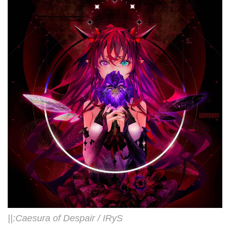
||:Caesura of Despair / IRyS