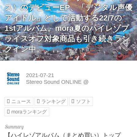
ス）のデビューEP、「デジタル声優
アイドル」として活動する22/7の
1stアルバム。mora夏のハイレゾプ
ライスオフ対象商品も引き続きラン
クイン中。
2021-07-21
Stereo Sound ONLINE @
ニュース
ランキング
ソフト
moraランキング
【ハイレゾアルバム（まとめ買い）トップ