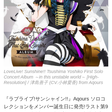
LoveLive! Sunshine!! Tsushima Yoshiko First Solo
Concert Album ～in this unstable world～ [High-
Resolution] / 津島善子 (CV.小林愛香) from Aqours
『ラブライブ!サンシャイン!!』Aqours ソロコ
レクションをメンバー誕生日に発売!ラスト第9