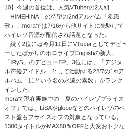
10】今週の首位は、人気VTuberの2人組
「HIMEHINA」の待望の2ndアルバム「希織
歌」。moraでは7/16から他サイトに先駆けて
ハイレゾ音源が配信され話題となった。
続く2位には今月11日にVTuberとしてデビュ
ーしたばかりのホロライブEnglishの新人、
「IRyS」のデビューEP。3位には、「デジタ
ル声優アイドル」として活動する22/7の1stア
ルバム「11という名の永遠の素数」がランク
インした。
moraで現在実施中の「夏のハイレゾプライス
オフ」では、LiSAやglobeなどのハイレゾのベ
スト盤もプライスオフの対象となっている。
1300タイトルがMAX80％OFFと大変おトクな