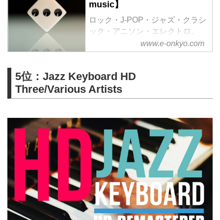
music】
ロック・J-POP・ジャズ・クラシ
ック・アニソン・エレクトロ。
様々なジャンルをハイレゾで配信
www.e-onkyo.com
中。WAV・flac・DSDなど各種フ
ォーマット選択も可能。ハイレゾ
5位：Jazz Keyboard HD
聴くならe-onkyo music！
Three/Various Artists