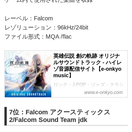
レーベル：Falcom
レゾリューション：96kHz/24bit
ファイル形式：MQA /flac
英雄伝説 創の軌跡 オリジナ
ルサウンドトラック - ハイレ
ゾ音源配信サイト【e-onkyo
music】
ロック・J-POP・ジャズ・クラシ
ック・アニソン・エレクトロ。
www.e-onkyo.com
様々なジャンルをハイレゾで配信
中。WAV・flac・DSDなど各種フ
7位：Falcom アクースティックス
ォーマット選択も可能。ハイレゾ
聴くならe-onkyo music！
2/Falcom Sound Team jdk