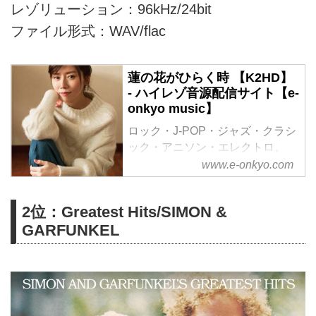
レゾリューション：96kHz/24bit
ファイル形式：WAV/flac
蓮の花がひらく時 【K2HD】
- ハイレゾ音源配信サイト【e-
onkyo music】
ロック・J-POP・ジャズ・クラシ
ック・アニソン・エレクトロ。
様々なジャンルをハイレゾで配信
www.e-onkyo.com
中。WAV・flac・DSDなど各種フ
ォーマット選択も可能。ハイレゾ
2位：Greatest Hits/SIMON &
聴くならe-onkyo music！
GARFUNKEL