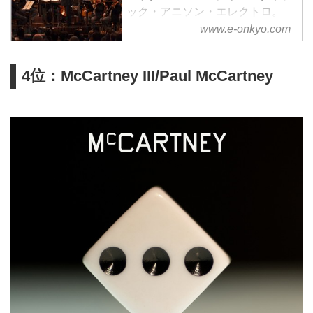
ック・アニソン・エレクトロ。
様々なジャンルをハイレゾで配信
www.e-onkyo.com
中。WAV・flac・DSDなど各種フ
ォーマット選択も可能。ハイレゾ
4位：McCartney III/Paul McCartney
聴くならe-onkyo music！