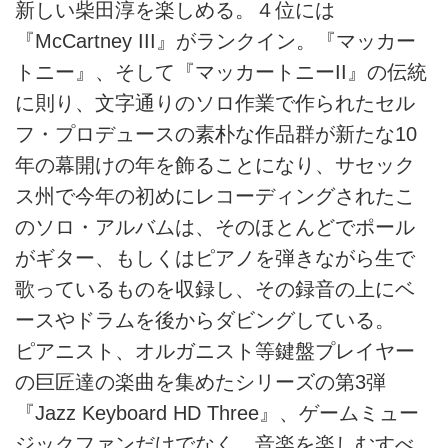
新しい柴田淳を楽しめる。４位には
『McCartney III』がランクイン。『マッカー
トニー』、そして『マッカートニーII』の伝統
に則り、文字通りのソロ作業で作られたセル
フ・プロデュースの素朴な作品群が新たな10
年の幕開けの年を飾ることになり、サセック
ス州で今年の初めにレコーディングされたこ
のソロ・アルバムは、そのほとんどでポール
がギター、もしくはピアノを弾きながら生で
歌っているものを収録し、その録音の上にベ
ースやドラムを後からダビングしている。
ピアニスト、オルガニスト等鍵盤プレイヤー
の巨匠達の楽曲を集めたシリーズの第3弾
『Jazz Keyboard HD Three』、ゲームミュー
ジックファンだけでなく、音楽を楽しむすべ