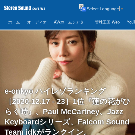
Select Language
▼
ホーム
オーディオ
AV/ホームシアター
管球王国 Web
Yo
e-onkyo ハイレゾランキング
［2020.12.17 - 23］1位『蓮の花がひ
らく時』、Paul McCartney、Jazz
Keyboardシリーズ、Falcom Sound
Team jdkがランクイン。