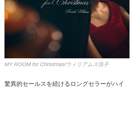
MY ROOM for Christmas/ウィリアムス浩子
驚異的セールスを続けるロングセラーがハイ
レゾ配信開始
レーベル：Berkeley Square Music
レゾリューション：192kHz/24bit
ファイル形式：WAV/flac