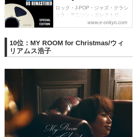
ロック・J-POP・ジャズ・クラシ
ック・アニソン・エレクトロ。
様々なジャンルをハイレゾで配信
www.e-onkyo.com
中。WAV・flac・DSDなど各種フ
ォーマット選択も可能。ハイレゾ
10位：MY ROOM for Christmas/ウィ
聴くならe-onkyo music！
リアムス浩子