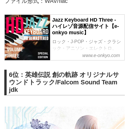
ファイル形式：WAV/flac
Jazz Keyboard HD Three -
ハイレゾ音源配信サイト【e-
onkyo music】
ロック・J-POP・ジャズ・クラシ
ック・アニソン・エレクトロ。
様々なジャンルをハイレゾで配信
www.e-onkyo.com
中。WAV・flac・DSDなど各種フ
ォーマット選択も可能。ハイレゾ
6位：英雄伝説 創の軌跡 オリジナルサ
聴くならe-onkyo music！
ウンドトラック/Falcom Sound Team
jdk