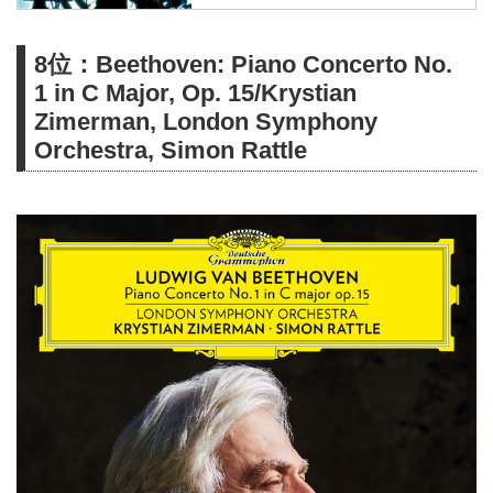
中。WAV・flac・DSDなど各種フ
ォーマット選択も可能。ハイレゾ
8位：Beethoven: Piano Concerto No.
聴くならe-onkyo music！
1 in C Major, Op. 15/Krystian
Zimerman, London Symphony
Orchestra, Simon Rattle