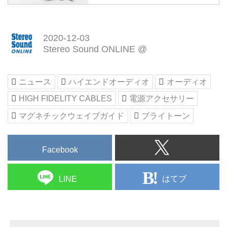
した特許を採用し、さらなる
効果を実現 - Stereo Sound
ONLINE
2020-12-03
ブライトーンから、High Fidelity
Stereo Sound ONLINE @
Cablesの新製品、マグネチックウ
ェイブガイド「MC-1 Pro」が発
ニュース
ハイエンドオーディオ
オーディオ
売された。価格は￥200,000（税
別）。
HIGH FIDELITY CABLES
電源アクセサリー
マグネチックウェイブガイドは、
マグネチックウェイブガイド
ブライトーン
空いたコンセントに差し込むこと
で磁気伝導技術の効果を得ること
ができ、オーディオ再生時の音質
Facebook
を向上させるアイテムだ。
High Fidelity Cablesではこれまで
同様の製品をラインナップしてき
はてブ
LINE
たが、MC-1 Proは、それらとは
異なる方法で磁気伝導技術を使用
している。「Pro Elite Pow...