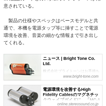
意されている。
製品の仕様やスペックはベースモデルと共
通で、本機を電源タップ等に挿すことで電源
環境を改善、音楽の細かな情報まで引き出し
てくれる。
ニュース | Bright Tone Co.
Ltd.
株式会社ブライトーンはお手持ち
www.bright-tone.com
のオーディオをさらに一段高みに
引き揚げる「突き抜けたオーディ
オ機器を提供する」ことを目的と
電源環境を改善するHigh
して各種音響機器（オーディオ、
Fidelity Cablesのマグネチッ
楽器、AV）の開発・販売を行な
クウェイブガイドに、「MC-1
っています。
online.stereosound.co.jp
Pro」が加わる。新しく取得