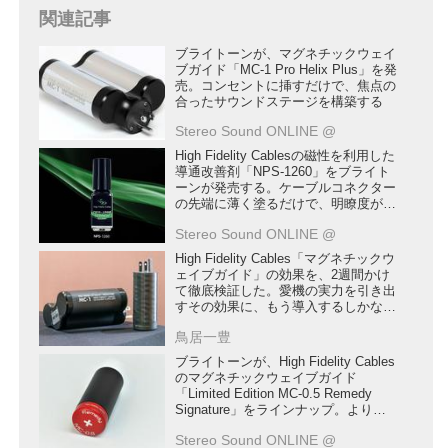
関連記事
ブライトーンが、マグネチックウェイ
ブガイド「MC-1 Pro Helix Plus」を発
売。コンセントに挿すだけで、焦点の
合ったサウンドステージを構築する
Stereo Sound ONLINE @
High Fidelity Cablesの磁性を利用した
導通改善剤「NPS-1260」をブライト
ーンが発売する。ケーブルコネクター
の先端に薄く塗るだけで、明瞭度がア
ップ
Stereo Sound ONLINE @
High Fidelity Cables「マグネチックウ
ェイブガイド」の効果を、2週間かけ
て徹底検証した。愛機の実力を引き出
すその効果に、もう導入するしかな
い？
鳥居一豊
ブライトーンが、High Fidelity Cables
のマグネチックウェイブガイド
「Limited Edition MC-0.5 Remedy
Signature」をラインナップ。よりよ
いサウンドはブルーな気分から抜け出
Stereo Sound ONLINE @
させてくれる