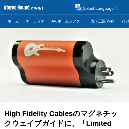
Select Language
▼
ホーム
オーディオ
AV/ホームシアター
管球王国 Web
Yo
High Fidelity Cablesのマグネチッ
クウェイブガイドに、「Limited