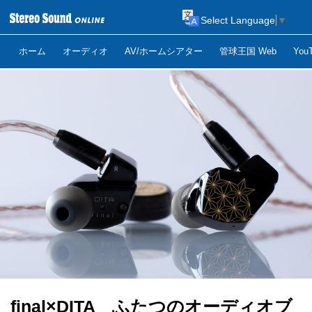
Select Language
▼
ホーム
オーディオ
AV/ホームシアター
管球王国 Web
Yo
final×DITA ふたつのオーディオブ